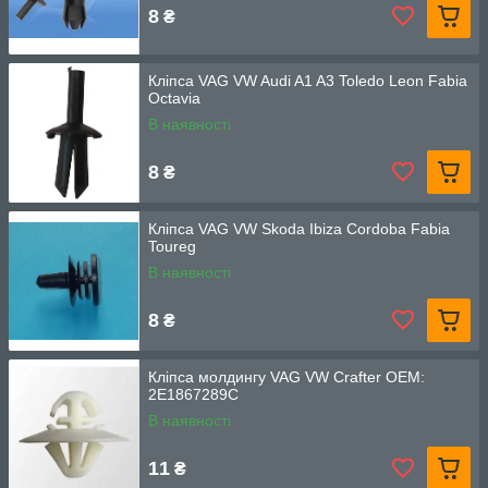
8
₴
Кліпса VAG VW Audi A1 A3 Toledo Leon Fabia
Octavia
В наявності
8
₴
Кліпса VAG VW Skoda Ibiza Cordoba Fabia
Toureg
В наявності
8
₴
Кліпса молдингу VAG VW Crafter ОЕМ:
2E1867289C
В наявності
11
₴