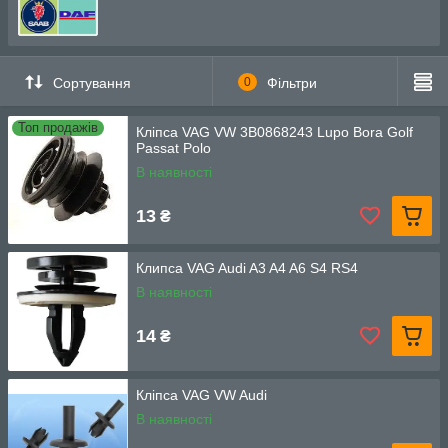
Сортування
0
Фільтри
Топ продажів
Кліпса VAG VW 3B0868243 Lupo Bora Golf
Passat Polo
В наявності
13
₴
Клипса VAG Audi A3 A4 A6 S4 RS4
В наявності
14
₴
Кліпса VAG VW Audi
В наявності