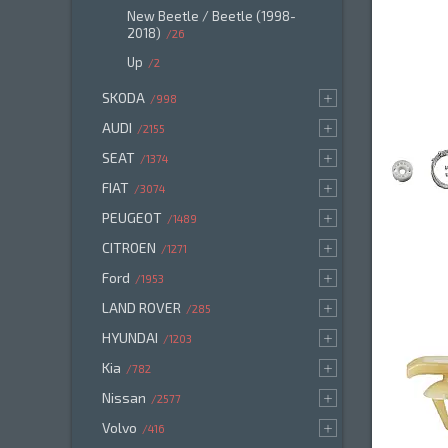
New Beetle / Beetle (1998-
2018)
26
Up
2
SKODA
998
AUDI
2155
SEAT
1374
FIAT
3074
PEUGEOT
1489
CITROEN
1271
Ford
1953
LAND ROVER
285
HYUNDAI
1203
Kia
782
Nissan
2577
Volvo
416