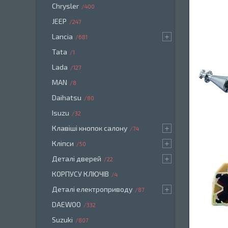
Chrysler
400
JEEP
247
Lancia
681
Tata
1
Lada
127
MAN
8
Daihatsu
80
Isuzu
32
Клавіші кнопок салону
74
Кліпси
50
Деталі дверей
22
КОРПУСУ КЛЮЧІВ
4
Деталі електроприводу
87
DAEWOO
332
Suzuki
807