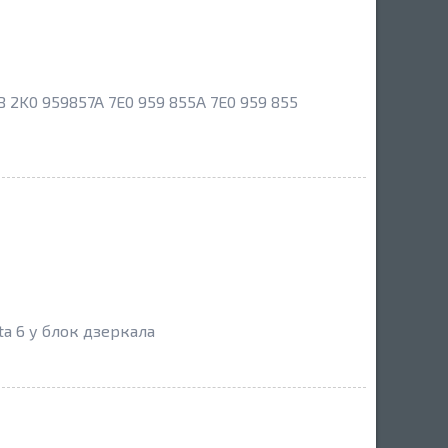
B 2K0 959857A 7E0 959 855A 7E0 959 855
a 6 у блок дзеркала