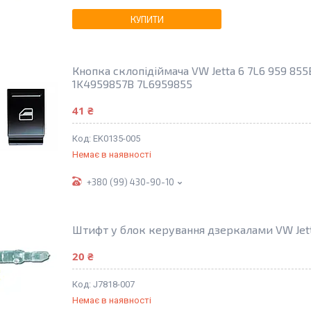
КУПИТИ
Кнопка склопідіймача VW Jetta 6 7L6 959 855
1K4959857B 7L6959855
41 ₴
EK0135-005
Немає в наявності
+380 (99) 430-90-10
Штифт у блок керування дзеркалами VW Jett
20 ₴
J7818-007
Немає в наявності