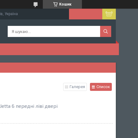
Кошик
їв, Україна
Галерея
Список
tta 6 передні ліві двері