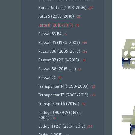
Bora / Jetta 4 (1998-2005)
42
Jetta 5 (2005-2010)
25
Jetta 6 (2010-2017)
15
Passat B3 B4
5
Passat B5 (1996-2005)
46
Passat B6 (2005-2010)
34
Passat B7 (2010-2015)
18
Passat B8 (2015-......)
3
Passat CC
11
Transporter T4 (1990-2003)
25
Transporter T5 (2003-2015)
59
Transporter T6 (2015-)
17
Caddy II (9U/9KV) (1995-
2004)
14
Caddy III (2K) (2004-2015)
28