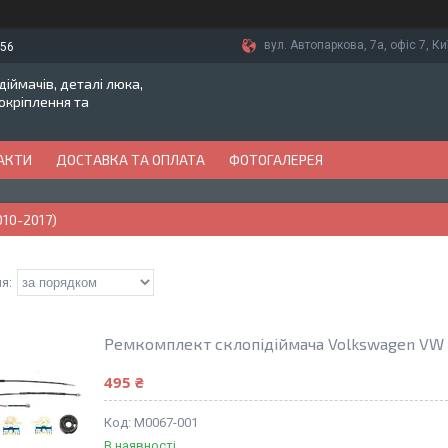
вул. Автопаркова, 7а, офіс 7, Ки
-56
іймачів, деталі люка,
токріплення та
АКТИ
ДОСТАВКА ТА ОПЛАТА
ФОТОГАЛЕРЕЯ
010-2017)
Ремкомплект склопідіймача Volkswagen VW Je
495 ₴
M0067-001
В наявності