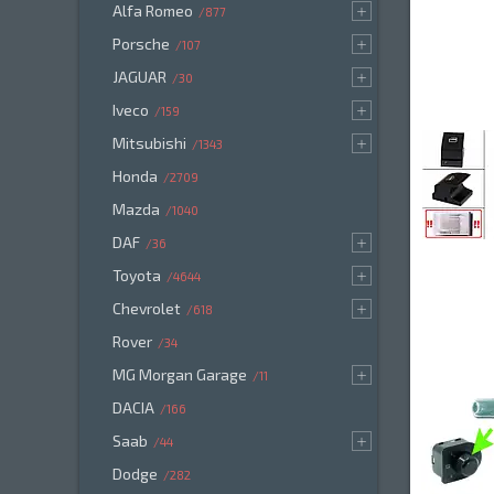
Alfa Romeo
877
Porsche
107
JAGUAR
30
Iveco
159
Mitsubishi
1343
Honda
2709
Mazda
1040
DAF
36
Toyota
4644
Chevrolet
618
Rover
34
MG Morgan Garage
11
DACIA
166
Saab
44
Dodge
282