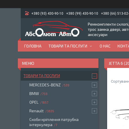
+380 (93) 430-90-10
+380 (99) 430-90-10
+380 (66) 513-02
Ремкомплекти склопід
трос замка двері, ав
аксесуари
ГОЛОВНА
ТОВАРИ ТА ПОСЛУГИ
О НАС
КОНТ
JETTA 6 (2
ТОВАРИ ТА ПОСЛУГИ
MERCEDES-BENZ
539
BMW
759
OPEL
1657
Renault
3635
Скоби кріплення патрубка
інтеркулера
7