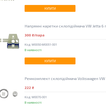
КУПИТИ
Напрямні каретки склопідіймача VW Jetta 6 п
300 ₴/пара
M0050-M0051-001
В наявності
КУПИТИ
Ремкомплект склопідіймача Volkswagen VW Jet
222 ₴
M0070-001
В наявності