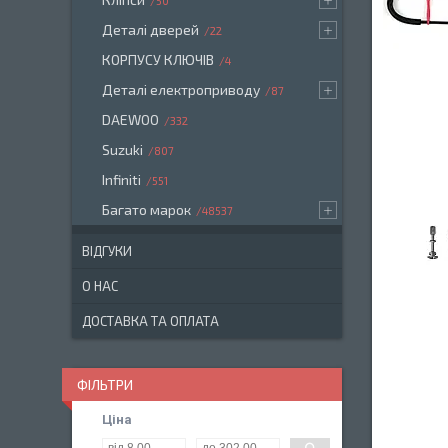
50
Деталі дверей
22
КОРПУСУ КЛЮЧІВ
4
Деталі електроприводу
87
DAEWOO
332
Suzuki
807
Infiniti
551
Багато марок
48537
ВІДГУКИ
О НАС
ДОСТАВКА ТА ОПЛАТА
ФІЛЬТРИ
Ціна