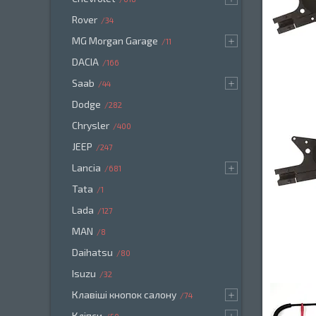
Rover
34
MG Morgan Garage
11
DACIA
166
Saab
44
Dodge
282
Chrysler
400
JEEP
247
Lancia
681
Tata
1
Lada
127
MAN
8
Daihatsu
80
Isuzu
32
Клавіші кнопок салону
74
Кліпси