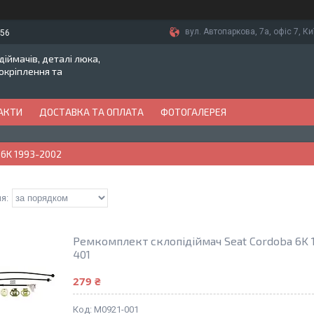
вул. Автопаркова, 7а, офіс 7, Ки
-56
іймачів, деталі люка,
токріплення та
АКТИ
ДОСТАВКА ТА ОПЛАТА
ФОТОГАЛЕРЕЯ
 6K 1993-2002
Ремкомплект склопідіймач Seat Cordoba 6K 1
401
279 ₴
M0921-001