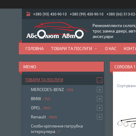
+380 (93) 430-90-10
+380 (99) 430-90-10
+380 (66) 513-02
Ремкомплекти склопід
трос замка двері, ав
аксесуари
ГОЛОВНА
ТОВАРИ ТА ПОСЛУГИ
О НАС
КОНТ
CORDOBA 1
ТОВАРИ ТА ПОСЛУГИ
MERCEDES-BENZ
539
BMW
759
OPEL
1657
Renault
3635
Скоби кріплення патрубка
інтеркулера
7