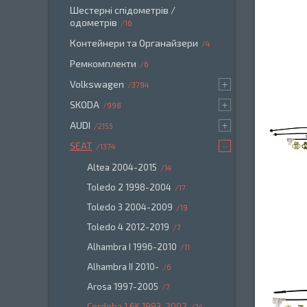
Шестерні спідометрів /
одометрів
16
Контейнери та Органайзери
4
Ремкомплекти
6
Volkswagen
3794
SKODA
998
AUDI
2155
SEAT
1374
Altea 2004-2015
14
Toledo 2 1998-2004
17
Toledo 3 2004-2009
19
Toledo 4 2012-2019
7
Alhambra I 1996-2010
11
Alhambra II 2010-
6
Arosa 1997-2005
7
Cordoba 1 6K 1993-2002
24