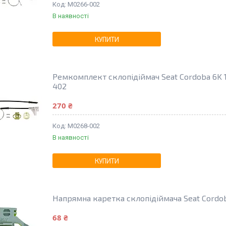
M0266-002
В наявності
КУПИТИ
Ремкомплект склопідіймач Seat Cordoba 6K 
402
270 ₴
M0268-002
В наявності
КУПИТИ
Напрямна каретка склопідіймача Seat Cordoba
68 ₴