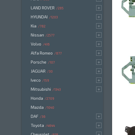
LAND ROVER
285
HYUNDAI
1203
Kia
782
Nissan
2577
Volvo
416
Alfa Romeo
877
Porsche
107
JAGUAR
30
Iveco
159
Mitsubishi
1343
Honda
2709
Mazda
1040
DAF
36
Toyota
4644
Chevrolet
618