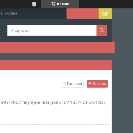
Кошик
їв, Україна
Галерея
Список
993-2002 передні ліві двері 6K4837401 6K4 837