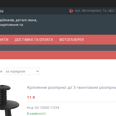
вул. Автопаркова, 7а, офіс 7
-56
іймачів, деталі люка,
токріплення та
АКТИ
ДОСТАВКА ТА ОПЛАТА
ФОТОГАЛЕРЕЯ
Кріплення розпірної дії З гвинтовим розпір
11 ₴
SS-13263-11234
В наявності