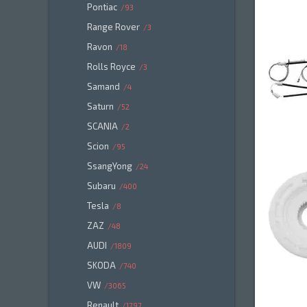
Pontiac
93
Range Rover
3
Ravon
18
Rolls Royce
3
Samand
4
Saturn
52
SCANIA
2
Scion
95
SsangYong
24
Subaru
400
Tesla
8
ZAZ
48
AUDI
1809
SKODA
740
VW
3065
Renault
1797