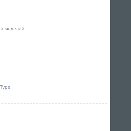
ато моделей
-Type