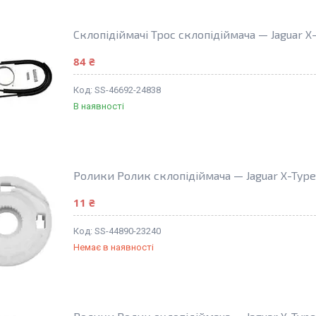
Склопідіймачі Трос склопідіймача — Jaguar X
84 ₴
SS-46692-24838
В наявності
Ролики Ролик склопідіймача — Jaguar X-Type
11 ₴
SS-44890-23240
Немає в наявності