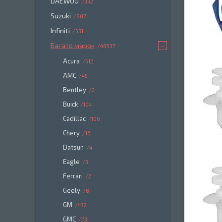
DAEWOO
332
Suzuki
807
Infiniti
551
Багато марок
48537
Acura
512
AMC
45
Bentley
2
Buick
104
Cadillac
106
Chery
16
Datsun
4
Eagle
3
Ferrari
2
Geely
8
GM
472
GMC
73