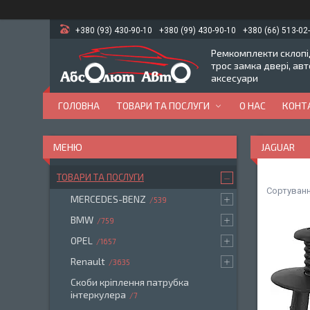
+380 (93) 430-90-10
+380 (99) 430-90-10
+380 (66) 513-02
Ремкомплекти склопід
трос замка двері, ав
аксесуари
ГОЛОВНА
ТОВАРИ ТА ПОСЛУГИ
О НАС
КОНТ
JAGUAR
ТОВАРИ ТА ПОСЛУГИ
MERCEDES-BENZ
539
BMW
759
OPEL
1657
Renault
3635
Скоби кріплення патрубка
інтеркулера
7