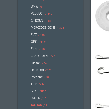
BMW
3414
PEUGEOT
1340
CITROEN
1158
MERCEDES-BENZ
1578
FIAT
2100
OPEL
1464
Ford
1861
LAND ROVER
279
Nissan
2421
HYUNDAI
1126
Porsche
90
JEEP
232
SEAT
1107
DACIA
116
JAGUAR
17