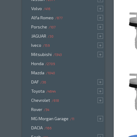
Volvo
416
Alfa Romeo
877
Porsche
107
JAGUAR
30
Iveco
159
Mitsubishi
1343
Honda
2709
Mazda
1040
DAF
36
Toyota
4644
Chevrolet
618
Rover
34
MG Morgan Garage
11
DACIA
166
Saab