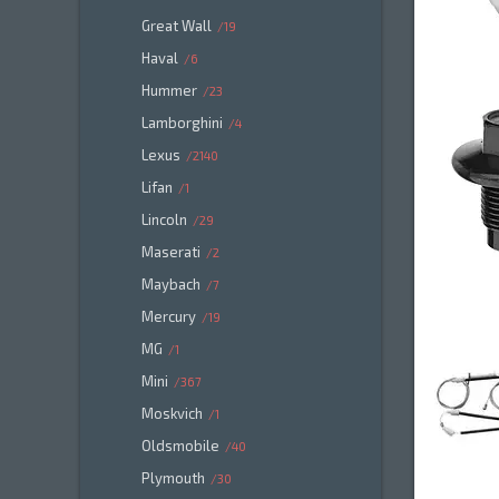
Great Wall
19
Haval
6
Hummer
23
Lamborghini
4
Lexus
2140
Lifan
1
Lincoln
29
Maserati
2
Maybach
7
Mercury
19
MG
1
Mini
367
Moskvich
1
Oldsmobile
40
Plymouth
30