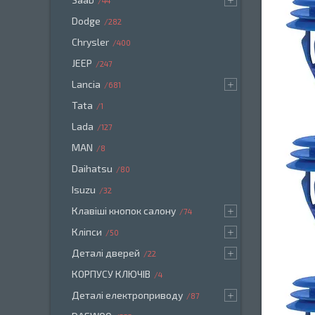
44
Dodge
282
Chrysler
400
JEEP
247
Lancia
681
Tata
1
Lada
127
MAN
8
Daihatsu
80
Isuzu
32
Клавіші кнопок салону
74
Кліпси
50
Деталі дверей
22
КОРПУСУ КЛЮЧІВ
4
Деталі електроприводу
87