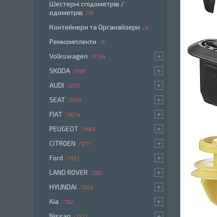
Шестерні спідометрів /
одометрів
16
Контейнери та Органайзери
4
Ремкомплекти
6
Volkswagen
3794
SKODA
998
AUDI
2155
SEAT
1374
FIAT
3074
PEUGEOT
1489
CITROEN
1271
Ford
1953
LAND ROVER
285
HYUNDAI
1203
Kia
782
Nissan
2577