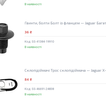
В наявності
Гвинти, болти Болт із фланцем — Jaguar Баг
36 ₴
SS-41384-19910
В наявності
Склопідіймачі Трос склопідіймача — Jaguar X
84 ₴
SS-46691-24838
В наявності