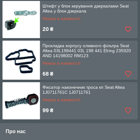
Штифт у блок керування дзеркалами Seat
Altea у блок дзеркала
Немає в наявності
20
₴
Прокладка корпусу оливного фільтра Seat
Altea 03L198441 03L 198 441 Elring 235920
AND 14198002 RM123
Немає в наявності
68
₴
Фіксатор наконечник троса кп Seat Altea
1J0711761С 1J0711761
Немає в наявності
99
₴
Про нас