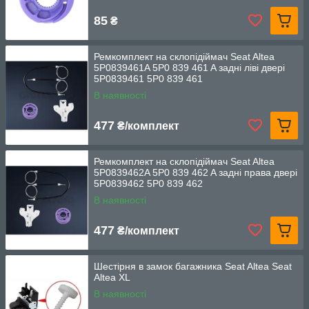
85
₴
Ремкомплект на склопідіймач Seat Altea
5P0839461A 5P0 839 461 A задні ліві двері
5P0839461 5P0 839 461
В наявності
477
₴/комплект
Ремкомплект на склопідіймач Seat Altea
5P0839462A 5P0 839 462 A задні права двері
5P0839462 5P0 839 462
В наявності
477
₴/комплект
Шестірня в замок багажника Seat Altea Seat
Altea XL
В наявності