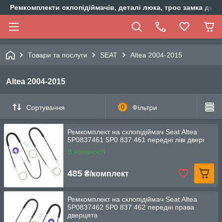
Ремкомплекти склопідіймачів, деталі люка, трос замка двер
Товари та послуги
SEAT
Altea 2004-2015
Altea 2004-2015
Сортування
0
Фільтри
Ремкомплект на склопідіймач Seat Altea
5P0837461 5P0 837 461 передні ліві двері
В наявності
485
₴/комплект
Ремкомплект на склопідіймач Seat Altea
5P0837462 5P0 837 462 передні права
дверцята