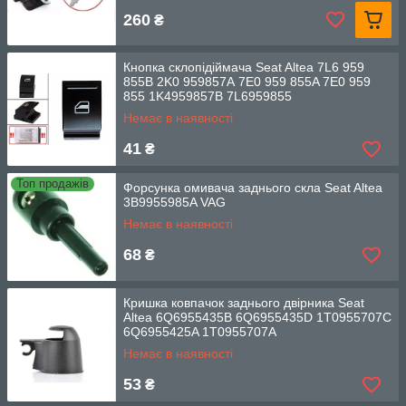
260
₴
Кнопка склопідіймача Seat Altea 7L6 959
855B 2K0 959857A 7E0 959 855A 7E0 959
855 1K4959857B 7L6959855
Немає в наявності
41
₴
Топ продажів
Форсунка омивача заднього скла Seat Altea
3B9955985A VAG
Немає в наявності
68
₴
Кришка ковпачок заднього двірника Seat
Altea 6Q6955435B 6Q6955435D 1T0955707C
6Q6955425A 1T0955707A
Немає в наявності
53
₴