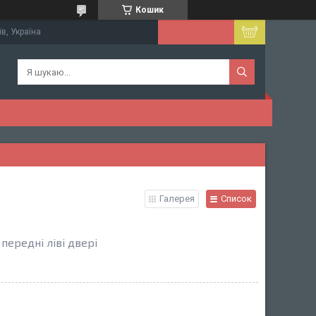
Кошик
їв, Україна
Галерея
Список
передні ліві двері