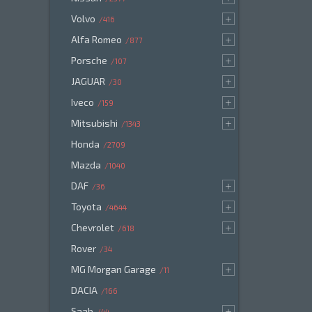
Volvo
416
Alfa Romeo
877
Porsche
107
JAGUAR
30
Iveco
159
Mitsubishi
1343
Honda
2709
Mazda
1040
DAF
36
Toyota
4644
Chevrolet
618
Rover
34
MG Morgan Garage
11
DACIA
166
Saab
44