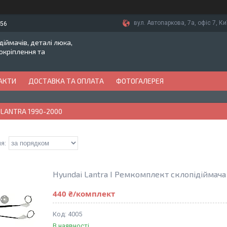
вул. Автопаркова, 7а, офіс 7, Ки
-56
іймачів, деталі люка,
токріплення та
АКТИ
ДОСТАВКА ТА ОПЛАТА
ФОТОГАЛЕРЕЯ
 LANTRA 1990-2000
Hyundai Lantra I Ремкомплект склопідіймача 
440 ₴/комплект
4005
В наявності