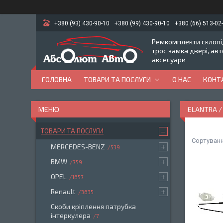
+380 (93) 430-90-10
+380 (99) 430-90-10
+380 (66) 513-02
Ремкомплекти склопід
трос замка двері, ав
аксесуари
ГОЛОВНА
ТОВАРИ ТА ПОСЛУГИ
О НАС
КОНТ
ELANTRA /
ТОВАРИ ТА ПОСЛУГИ
MERCEDES-BENZ
539
BMW
759
OPEL
1657
Renault
3635
Скоби кріплення патрубка
інтеркулера
7