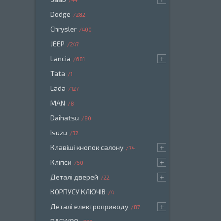
Dodge
282
Chrysler
400
JEEP
247
Lancia
681
Tata
1
Lada
127
MAN
8
Daihatsu
80
Isuzu
32
Клавіші кнопок салону
74
Кліпси
50
Деталі дверей
22
КОРПУСУ КЛЮЧІВ
4
Деталі електроприводу
87