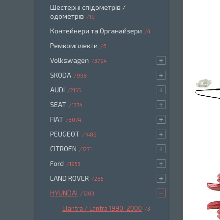
Шестерні спідометрів /
одометрів
16
Контейнери та Органайзери
4
Ремкомплекти
6
Volkswagen
3794
SKODA
998
AUDI
2155
SEAT
1374
FIAT
3074
PEUGEOT
1489
CITROEN
1271
Ford
1953
LAND ROVER
285
HYUNDAI
1203
Elantra / Lantra 1990-2000
3