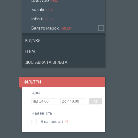
DAEWOO
332
Suzuki
807
Infiniti
551
Багато марок
48537
ВІДГУКИ
О НАС
ДОСТАВКА ТА ОПЛАТА
ФІЛЬТРИ
Ціна
Наявність
В наявності
3