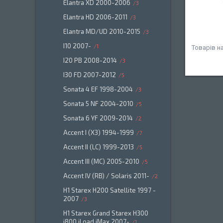
Elantra XD 2000-2006
3
Elantra HD 2006-2011
3
Elantra MD/UD 2010-2015
3
I10 2007-
1
I20 PB 2008-2014
3
I30 FD 2007-2012
5
Sonata 4 EF 1998-2004
3
Sonata 5 NF 2004-2010
5
Sonata 6 YF 2009-2014
2
Accent I (X3) 1994-1999
7
Accent II (LC) 1999-2013
5
Accent III (MC) 2005-2010
5
Accent IV (RB) / Solaris 2011-
2
H1 Starex H200 Satellite 1997 -
2007
3
H1 Starex Grand Starex H300
i800 iLoad iMax 2007-
1