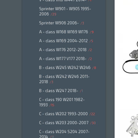
Sprinter W901 - W905 1995-
2006
29
Sprinter W906 2006-
3
A - class W168 W169 W176
9
A - class W169 2004-2012
5
A - class W176 2012-2018
2
A - class W177 V177 2018-
2
B - class W245 W242 W246
8
B - class W242 W246 2011-
2018
3
B - class W247 2018-
1
C - class 190 W201 1982-
1993
15
C - class W202 1993-2000
22
C - class W203 2000-2007
30
C - class W204 S204 2007-
2014
11