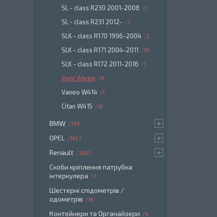
SL - class R230 2001-2008
1
SL - class R231 2012-
1
SLK - class R170 1996-2004
2
SLK - class R171 2004-2011
10
SLK - class R172 2011-2016
1
Axor Atego
6
Vaneo W414
1
Citan W415
12
BMW
759
OPEL
1657
Renault
3635
Скоби кріплення патрубка
інтеркулера
7
Шестерні спідометрів /
одометрів
16
Контейнери та Органайзери
4