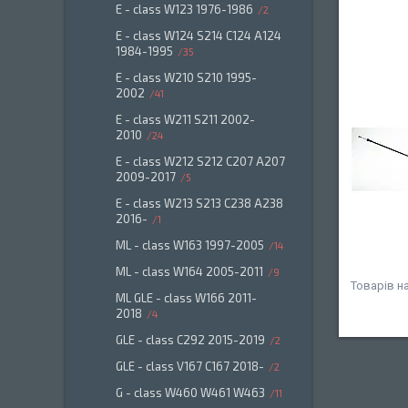
E - class W123 1976-1986
2
E - class W124 S214 C124 A124
1984-1995
35
E - class W210 S210 1995-
2002
41
E - class W211 S211 2002-
2010
24
E - class W212 S212 C207 A207
2009-2017
5
E - class W213 S213 C238 A238
2016-
1
ML - class W163 1997-2005
14
ML - class W164 2005-2011
9
ML GLE - class W166 2011-
2018
4
GLE - class C292 2015-2019
2
GLE - class V167 C167 2018-
2
G - class W460 W461 W463
11