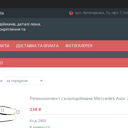
вул. Автопаркова, 7а, офіс 7, Ки
-56
іймачів, деталі люка,
токріплення та
АКТИ
ДОСТАВКА ТА ОПЛАТА
ФОТОГАЛЕРЕЯ
GO
Ремкомплект склопідіймача Mercedes Axor 2
238 ₴
2853
В наявності