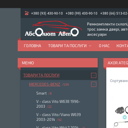
+380 (93) 430-90-10
+380 (99) 430-90-10
+380 (66) 513-02
Ремкомплекти склопід
трос замка двері, ав
аксесуари
ГОЛОВНА
ТОВАРИ ТА ПОСЛУГИ
О НАС
КОНТ
AXOR ATE
ТОВАРИ ТА ПОСЛУГИ
MERCEDES-BENZ
539
Smart
8
V - class Vito W638 1996-
2003
22
V - class Vito/Viano W639
2003-2014
42
V - class Vito W447 2014-
1