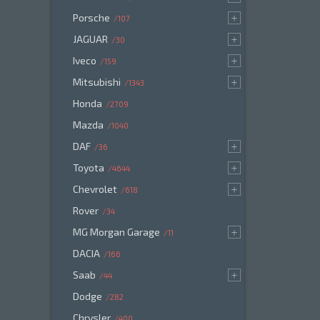
Porsche
107
JAGUAR
30
Iveco
159
Mitsubishi
1343
Honda
2709
Mazda
1040
DAF
36
Toyota
4644
Chevrolet
618
Rover
34
MG Morgan Garage
11
DACIA
166
Saab
44
Dodge
282
Chrysler
400