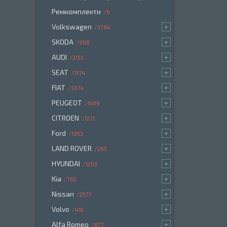
Ремкомплекти
6
Volkswagen
3794
SKODA
998
AUDI
2155
SEAT
1374
FIAT
3074
PEUGEOT
1489
CITROEN
1271
Ford
1953
LAND ROVER
285
HYUNDAI
1203
Kia
782
Nissan
2577
Volvo
416
Alfa Romeo
877