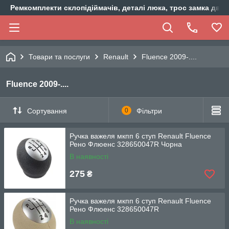
Ремкомплекти склопідіймачів, деталі люка, трос замка двер
Товари та послуги
Renault
Fluence 2009-....
Fluence 2009-....
Сортування
0
Фільтри
Ручка важеля мкпп 6 ступ Renault Fluence
Рено Флюенс 328650047R Чорна
В наявності
275
₴
Ручка важеля мкпп 6 ступ Renault Fluence
Рено Флюенс 328650047R
В наявності