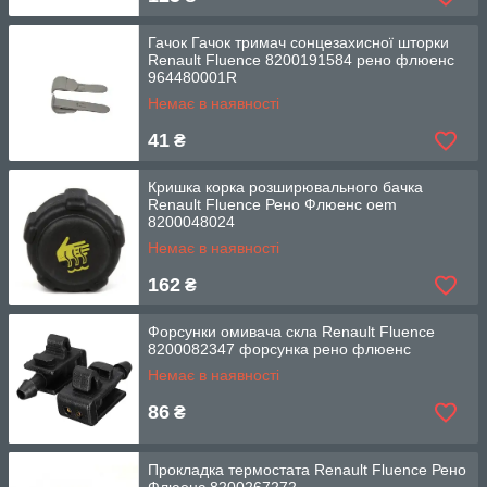
Гачок Гачок тримач сонцезахисної шторки
Renault Fluence 8200191584 рено флюенс
964480001R
Немає в наявності
41
₴
Кришка корка розширювального бачка
Renault Fluence Рено Флюенс oem
8200048024
Немає в наявності
162
₴
Форсунки омивача скла Renault Fluence
8200082347 форсунка рено флюенс
Немає в наявності
86
₴
Прокладка термостата Renault Fluence Рено