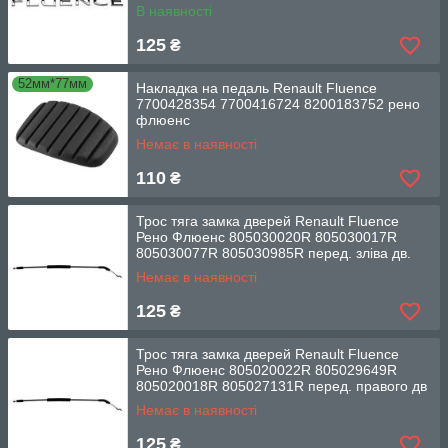
В наявності
125
₴
52мм*77мм
Накладка на педаль Renault Fluence
7700428354 7700416724 8200183752 рено
флюенс
Немає в наявності
110
₴
Трос тяга замка дверей Renault Fluence
Рено Флюенс 805030020R 805030017R
805030077R 805030985R перед. зліва дв.
Немає в наявності
125
₴
Трос тяга замка дверей Renault Fluence
Рено Флюенс 805020022R 805029649R
805020018R 805027131R перед. правого дв
Немає в наявності
125
₴