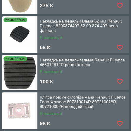
275
₴
66мм*77мм
Накладка на педаль гальма 62 мм Renault
Fluence 8200874407 82 00 874 407 рено
флюенс
В наявності
68
₴
77мм*77мм
Накладка на педаль гальма Renault Fluence
465312812R рено флюенс
В наявності
100
₴
Кліпса повзун склопідіймача Renault Fluence
Рено Флюенс 807210014R 807210018R
807210002R передній лівий
В наявності
98
₴