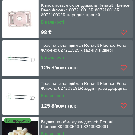
Кліпса повзун склопідіймача Renault Fluence
Рено Флюенс 807210013R 807210018R
807210002R передній правий
В наявності
98
₴
Трос на склопідіймач Renault Fluence Рено
Флюенс 827211929R задні ліві двері
В наявності
125
₴/комплект
Трос на склопідіймач Renault Fluence Рено
Флюенс 827203191R задні права дверцята
В наявності
125
₴/комплект
Топ продажів
Втулка на обмежувач дверей Renault
Fluence 804303543R 824306303R
В наявності