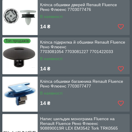
Кліпса обшивки дверей Renault Fluence
Рено Флюенс 7703077476
В наявності
14
₴
Топ продажів
Кліпса підкрилка й обшивки Renault Fluence
Рено Флюенс
7703081054 7703081227 7701422033
В наявності
14
₴
Кліпса обшивки багажника Renault Fluence
Рено Флюенс 7703077477
В наявності
14
₴
Напис шильдик монограма Fluence на
Renault Fluence Рено Флюенс
908890019R LEX EM3542 Tork TRK0565