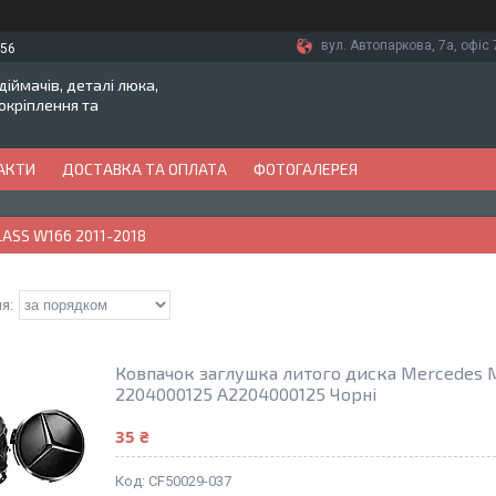
вул. Автопаркова, 7а, офіс 7
-56
іймачів, деталі люка,
токріплення та
АКТИ
ДОСТАВКА ТА ОПЛАТА
ФОТОГАЛЕРЕЯ
LASS W166 2011-2018
Ковпачок заглушка литого диска Mercedes M
2204000125 A2204000125 Чорні
35 ₴
CF50029-037