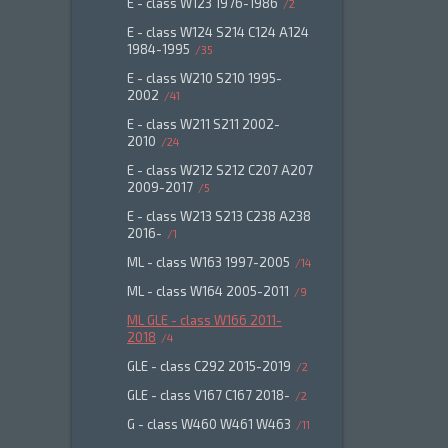
E - class W123 1976-1986
2
E - class W124 S214 C124 A124
1984-1995
35
E - class W210 S210 1995-
2002
41
E - class W211 S211 2002-
2010
24
E - class W212 S212 C207 A207
2009-2017
5
E - class W213 S213 C238 A238
2016-
1
ML - class W163 1997-2005
14
ML - class W164 2005-2011
9
ML GLE - class W166 2011-
2018
4
GLE - class C292 2015-2019
2
GLE - class V167 C167 2018-
2
G - class W460 W461 W463
11