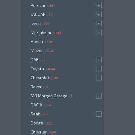
Porsche
107
JAGUAR
30
Iveco
159
Mitsubishi
1343
Honda
2709
Mazda
1040
DAF
36
Toyota
4644
Chevrolet
618
Rover
34
MG Morgan Garage
11
DACIA
166
Saab
44
Dodge
282
Chrysler
400