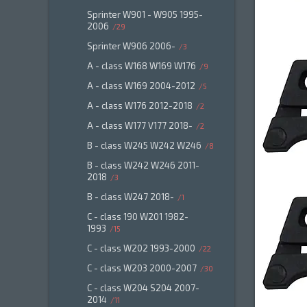
Sprinter W901 - W905 1995-
2006
29
Sprinter W906 2006-
3
A - class W168 W169 W176
9
A - class W169 2004-2012
5
A - class W176 2012-2018
2
A - class W177 V177 2018-
2
B - class W245 W242 W246
8
B - class W242 W246 2011-
2018
3
B - class W247 2018-
1
C - class 190 W201 1982-
1993
15
C - class W202 1993-2000
22
C - class W203 2000-2007
30
C - class W204 S204 2007-
2014
11