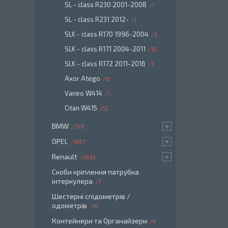
SL - class R230 2001-2008
1
SL - class R231 2012-
1
SLK - class R170 1996-2004
2
SLK - class R171 2004-2011
10
SLK - class R172 2011-2016
1
Axor Atego
6
Vaneo W414
1
Citan W415
12
BMW
759
OPEL
1657
Renault
3635
Скоби кріплення патрубка
інтеркулера
7
Шестерні спідометрів /
одометрів
16
Контейнери та Органайзери
4