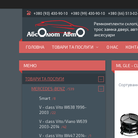
+380 (93) 430-90-10
+380 (99) 430-90-10
+380 (66) 513-02
Ремкомплекти склопід
трос замка двері, ав
аксесуари
ГОЛОВНА
ТОВАРИ ТА ПОСЛУГИ
О НАС
КОНТ
ML GLE - C
ТОВАРИ ТА ПОСЛУГИ
MERCEDES-BENZ
539
Smart
8
V - class Vito W638 1996-
2003
22
V - class Vito/Viano W639
2003-2014
42
V - class Vito W447 2014-
1