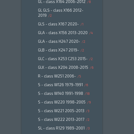
GL - class X164 2006-2012
8
GL GLS - class X166 2012-
2019
2
GLS - class X167 2020-
1
GLA - class X156 2013-2020
4
GLA - class H247 2020-
2
GLB - class X247 2019-
2
GLC - class X253 C253 2015-
2
GLK - class X204 2008-2015
6
R - class W251 2006-
5
S - class W126 1979-1991
6
S - class W140 1991-1998
18
S - class W220 1998-2005
9
S - class W221 2005-2013
3
S - class W222 2013-2017
2
SL - class R129 1989-2001
3