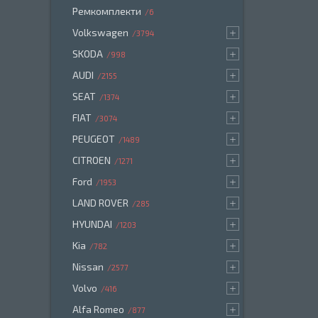
Ремкомплекти
6
Volkswagen
3794
SKODA
998
AUDI
2155
SEAT
1374
FIAT
3074
PEUGEOT
1489
CITROEN
1271
Ford
1953
LAND ROVER
285
HYUNDAI
1203
Kia
782
Nissan
2577
Volvo
416
Alfa Romeo
877