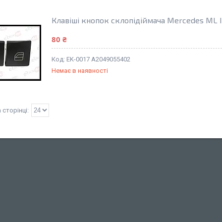
Клавіші кнопок склопідіймача Mercedes ML I
80 ₴
EK-0017 A2049055402
Немає в наявності