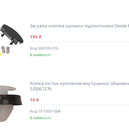
Засувка кнопка кришки підлокітника Skoda
195 ₴
EK0132-016
В наявності
Кліпса пістон кріплення внутрішньої обшивк
5J0867276
10 ₴
CF15557-008
В наявності