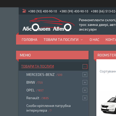
+380 (93) 430-90-10
+380 (99) 430-90-10
+380 (66) 513-02
Ремкомплекти склопід
трос замка двері, ав
аксесуари
ГОЛОВНА
ТОВАРИ ТА ПОСЛУГИ
О НАС
КОНТ
ROOMSTER 
ТОВАРИ ТА ПОСЛУГИ
MERCEDES-BENZ
539
BMW
759
OPEL
1657
Renault
3635
Скоби кріплення патрубка
інтеркулера
7