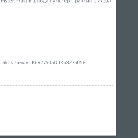
omster Praktik Шкода Румстер Практик БІЖЕВА
raktik замок 1K6827505D 1K6827505E