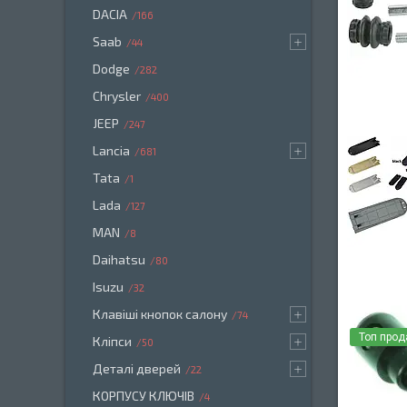
DACIA
166
Saab
44
Dodge
282
Chrysler
400
JEEP
247
Lancia
681
Tata
1
Lada
127
MAN
8
Daihatsu
80
Isuzu
32
Клавіші кнопок салону
74
Топ про
Кліпси
50
Деталі дверей
22
КОРПУСУ КЛЮЧІВ
4