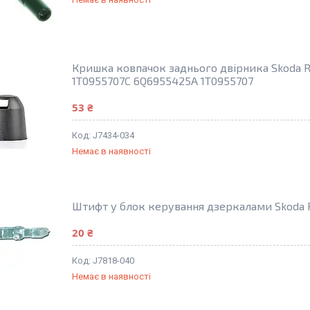
Кришка ковпачок заднього двірника Skoda 
1T0955707C 6Q6955425A 1T0955707
53 ₴
J7434-034
Немає в наявності
Штифт у блок керування дзеркалами Skoda R
20 ₴
J7818-040
Немає в наявності