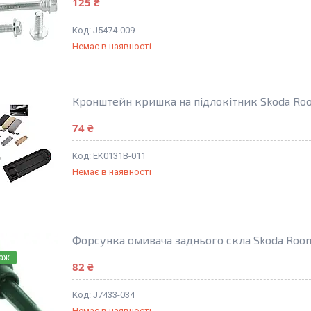
125 ₴
J5474-009
Немає в наявності
Кронштейн кришка на підлокітник Skoda Ro
74 ₴
EK0131B-011
Немає в наявності
Форсунка омивача заднього скла Skoda Room
даж
82 ₴
J7433-034
Немає в наявності