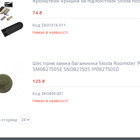
Кронштейн кришка на підлокітник Skoda Ro
74 ₴
EK0131X-011
Немає в наявності
Шестірня замка багажника Skoda Roomster P
5M0827505E 5ND827505 1P0827505D
125 ₴
EK0459-007
Немає в наявності