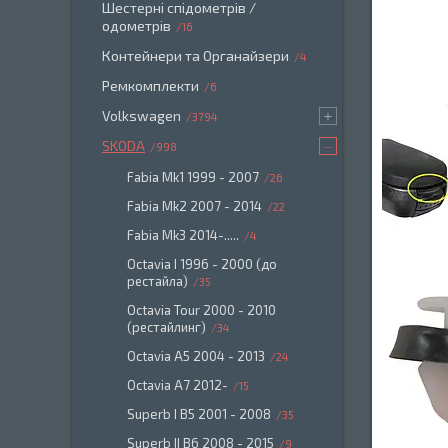
Шестерні спідометрів /
одометрів
16
Контейнери та Органайзери
4
Ремкомплекти
6
Volkswagen
3794
SKODA
998
Fabia Mk1 1999 - 2007
26
Fabia Mk2 2007 - 2014
22
Fabia Mk3 2014-.....
4
Octavia I 1996 - 2000 (до
рестайла)
35
Octavia Tour 2000 - 2010
(рестайлинг)
34
Oсtavia A5 2004 - 2013
24
Octavia A7 2012-
15
Superb I B5 2001 - 2008
35
Superb II B6 2008 - 2015
9