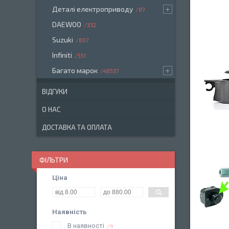
Деталі електроприводу
87
DAEWOO
332
Suzuki
807
Infiniti
551
Багато марок
48537
ВІДГУКИ
О НАС
ДОСТАВКА ТА ОПЛАТА
ФІЛЬТРИ
Ціна
Наявність
В наявності
4