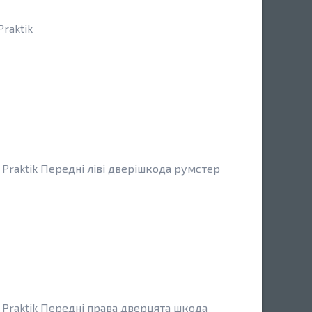
raktik
Praktik Передні ліві дверішкода румстер
Praktik Передні права дверцята шкода