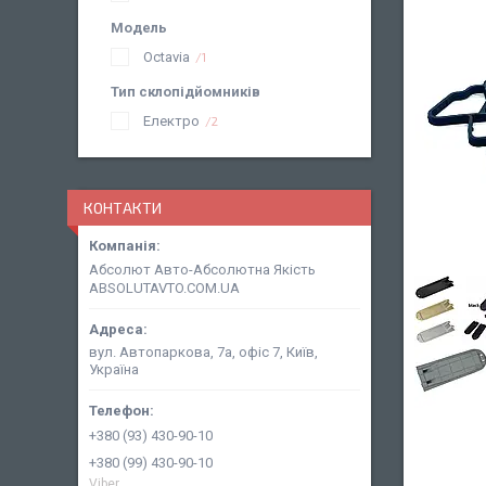
Модель
Octavia
1
Тип склопідйомників
Електро
2
КОНТАКТИ
Абсолют Авто-Абсолютна Якість
ABSOLUTAVTO.COM.UA
вул. Автопаркова, 7а, офіс 7, Київ,
Україна
+380 (93) 430-90-10
+380 (99) 430-90-10
Viber