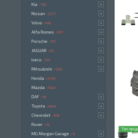
Kia
782
Nissan
2577
Volvo
416
Alfa Romeo
877
Porsche
107
JAGUAR
30
Iveco
159
Mitsubishi
1343
Honda
2709
Mazda
1040
DAF
36
Toyota
4644
Chevrolet
618
Rover
34
Топ про
MG Morgan Garage
11