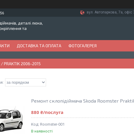
вул. Автопаркова, 7а, офіс 7
-56
іймачів, деталі люка,
токріплення та
АКТИ
ДОСТАВКА ТА ОПЛАТА
ФОТОГАЛЕРЕЯ
/ PRAKTIK 2006-2015
Ремонт склопідіймача Skoda Roomster Prakti
880 ₴/послуга
Roomster-001
В наявності