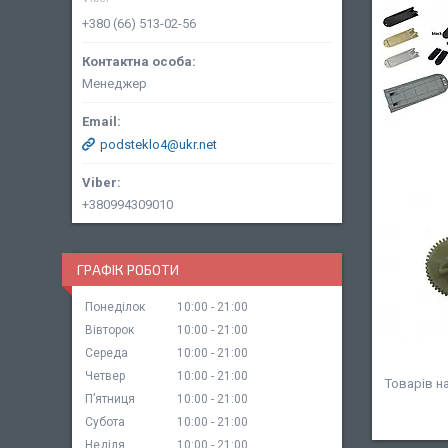
+380 (66) 513-02-56
Менеджер
podsteklo4@ukr.net
+380994309010
ГРАФІК РОБОТИ
Понеділок
10:00
21:00
Вівторок
10:00
21:00
Середа
10:00
21:00
Четвер
10:00
21:00
Пʼятниця
10:00
21:00
Субота
10:00
21:00
Неділя
10:00
21:00