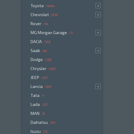
Toyota
4644
Chevrolet
618
Rover
34
MG Morgan Garage
11
DACIA
166
Saab
44
Dodge
282
Chrysler
400
JEEP
247
Lancia
681
Tata
1
Lada
127
MAN
8
Daihatsu
80
Isuzu
32