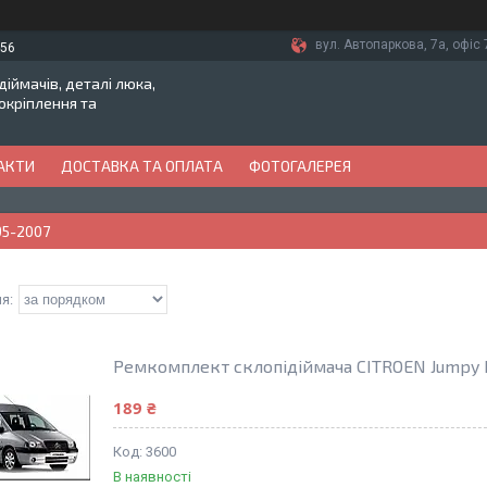
вул. Автопаркова, 7а, офіс 7
-56
іймачів, деталі люка,
токріплення та
АКТИ
ДОСТАВКА ТА ОПЛАТА
ФОТОГАЛЕРЕЯ
95-2007
Ремкомплект склопідіймача CITROEN Jumpy I
189 ₴
3600
В наявності