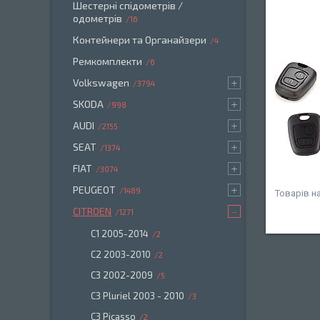
Шестерні спідометрів /
одометрів
16
Контейнери та Органайзери
4
Ремкомплекти
6
Volkswagen
3794
SKODA
998
AUDI
2155
SEAT
1374
FIAT
3074
PEUGEOT
1489
CITROEN
1271
C1 2005-2014
2
С2 2003-2010
2
C3 2002-2009
5
C3 Pluriel 2003 - 2010
3
C3 Picasso
2