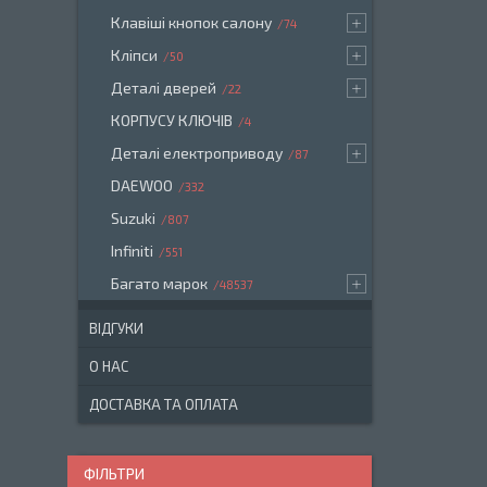
Клавіші кнопок салону
74
Кліпси
50
Деталі дверей
22
КОРПУСУ КЛЮЧІВ
4
Деталі електроприводу
87
DAEWOO
332
Suzuki
807
Infiniti
551
Багато марок
48537
ВІДГУКИ
О НАС
ДОСТАВКА ТА ОПЛАТА
ФІЛЬТРИ