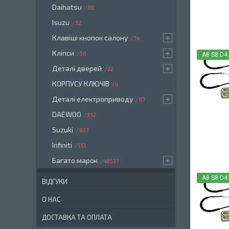
Daihatsu
80
Isuzu
32
Клавіші кнопок салону
74
Кліпси
50
A8 S8 D4
Деталі дверей
22
КОРПУСУ КЛЮЧІВ
4
Деталі електроприводу
87
DAEWOO
332
Suzuki
807
Infiniti
551
Багато марок
48537
A8 S8 D4
ВІДГУКИ
О НАС
ДОСТАВКА ТА ОПЛАТА