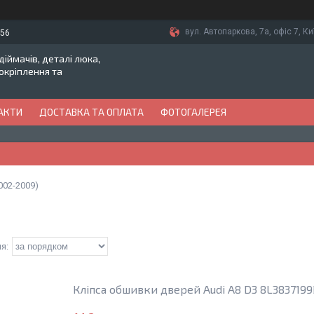
вул. Автопаркова, 7а, офіс 7, Ки
-56
іймачів, деталі люка,
токріплення та
АКТИ
ДОСТАВКА ТА ОПЛАТА
ФОТОГАЛЕРЕЯ
002-2009)
Кліпса обшивки дверей Audi A8 D3 8L3837199