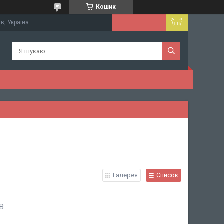
Кошик
їв, Україна
Галерея
Список
B