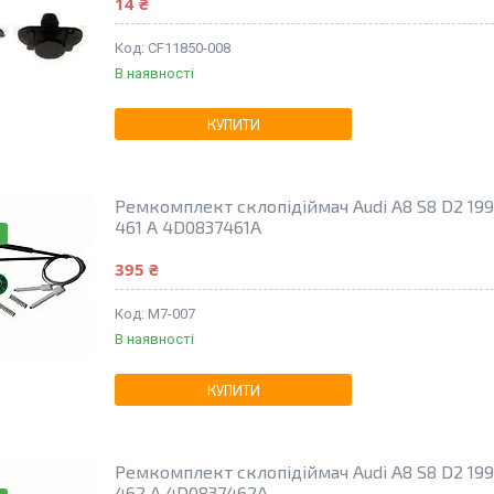
14 ₴
CF11850-008
В наявності
КУПИТИ
Ремкомплект склопідіймач Audi A8 S8 D2 199
461 A 4D0837461A
395 ₴
M7-007
В наявності
КУПИТИ
Ремкомплект склопідіймач Audi A8 S8 D2 19
462 A 4D0837462A