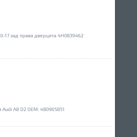
10-17 зад права дверцята 4H0839462
 Audi A8 D2 OEM: 4B0905851