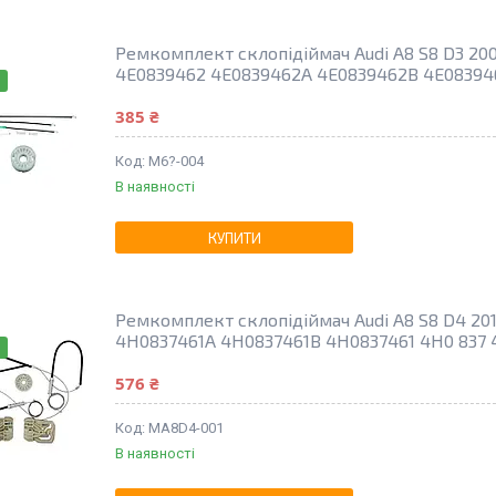
Ремкомплект склопідіймач Audi A8 S8 D3 200
4E0839462 4E0839462A 4E0839462B 4E08394
385 ₴
M6?-004
В наявності
КУПИТИ
Ремкомплект склопідіймач Audi A8 S8 D4 2010
4H0837461A 4H0837461B 4H0837461 4H0 837 
576 ₴
MA8D4-001
В наявності