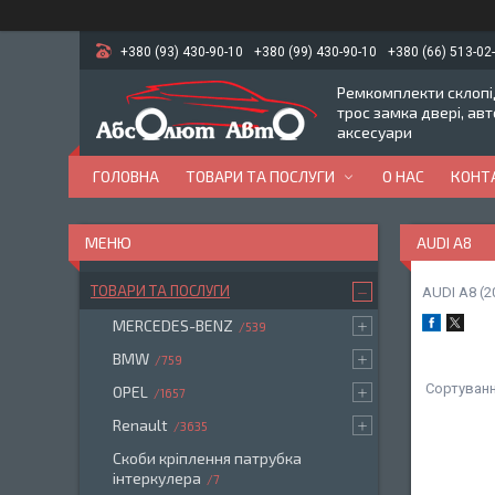
+380 (93) 430-90-10
+380 (99) 430-90-10
+380 (66) 513-02
Ремкомплекти склопід
трос замка двері, ав
аксесуари
ГОЛОВНА
ТОВАРИ ТА ПОСЛУГИ
О НАС
КОНТ
AUDI A8
ТОВАРИ ТА ПОСЛУГИ
AUDI A8 (2
MERCEDES-BENZ
539
BMW
759
OPEL
1657
Renault
3635
Скоби кріплення патрубка
інтеркулера
7