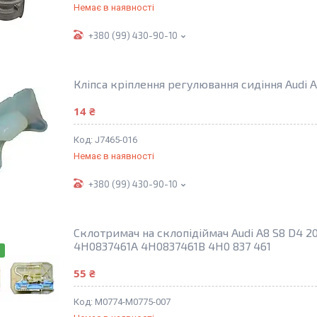
Немає в наявності
+380 (99) 430-90-10
Кліпса кріплення регулювання сидіння Audi 
14 ₴
J7465-016
Немає в наявності
+380 (99) 430-90-10
Склотримач на склопідіймач Audi A8 S8 D4 201
4H0837461A 4H0837461B 4H0 837 461
55 ₴
M0774-M0775-007