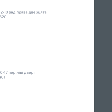
2-10 зад права дверцята
62C
-17 пер ліві двері
461