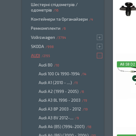
Шестерні спідометрів /
одометрів
16
Контейнери та Органайзери
4
Ремкомплекти
6
Volkswagen
3794
SKODA
998
AUDI
2155
A8 S8 D2
Audi 80
10
Audi 100 C4 1990-1994
14
Audi A1 (2010 - ....)
11
Audi A2 (1999 - 2005)
6
Audi A3 8L 1996 - 2003
19
Audi A3 8P 2003 - 2012
19
Audi A3 8V 2012-....
9
Audi A4 (B5) (1994-2001)
18
Audi A4 (B6) (2000 - 2004)
30