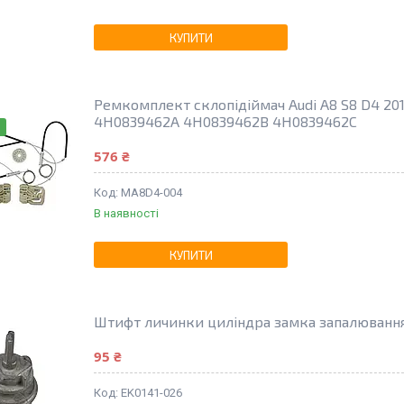
КУПИТИ
Ремкомплект склопідіймач Audi A8 S8 D4 20
4H0839462A 4H0839462B 4H0839462C
576 ₴
MA8D4-004
В наявності
КУПИТИ
Штифт личинки циліндра замка запалювання
95 ₴
EK0141-026