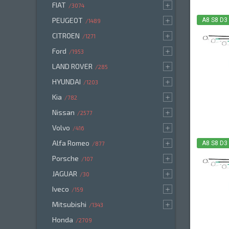
FIAT
3074
PEUGEOT
A8 S8 D3
1489
CITROEN
1271
Ford
1953
LAND ROVER
285
HYUNDAI
1203
Kia
782
Nissan
2577
Volvo
416
Alfa Romeo
A8 S8 D3
877
Porsche
107
JAGUAR
30
Iveco
159
Mitsubishi
1343
Honda
2709