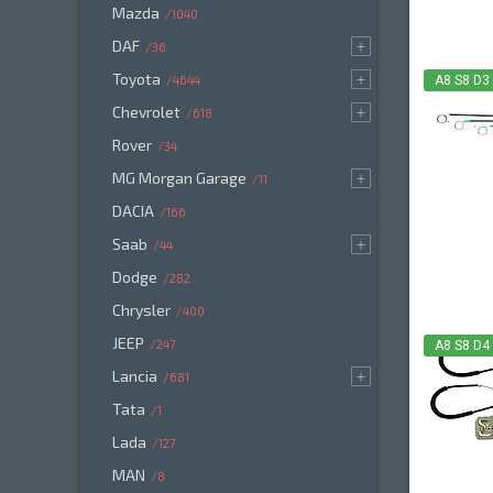
Mazda
1040
DAF
36
Toyota
4644
A8 S8 D3
Chevrolet
618
Rover
34
MG Morgan Garage
11
DACIA
166
Saab
44
Dodge
282
Chrysler
400
JEEP
247
A8 S8 D4
Lancia
681
Tata
1
Lada
127
MAN
8