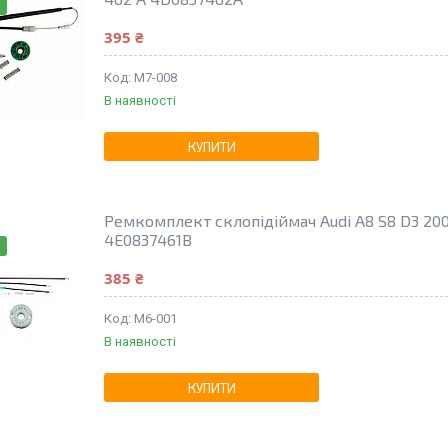
395 ₴
M7-008
В наявності
КУПИТИ
Ремкомплект склопідіймач Audi A8 S8 D3 200
4E0837461B
385 ₴
M6-001
В наявності
КУПИТИ