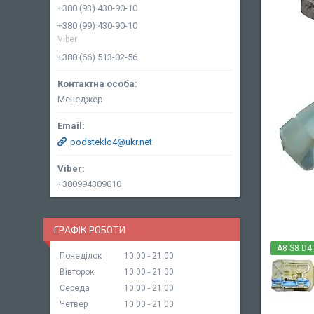
+380 (93) 430-90-10
+380 (99) 430-90-10
Viber
+380 (66) 513-02-56
Менеджер
podsteklo4@ukr.net
+380994309010
ГРАФІК РОБОТИ
A8 S8 D4
Понеділок
10:00
21:00
Вівторок
10:00
21:00
Середа
10:00
21:00
Четвер
10:00
21:00