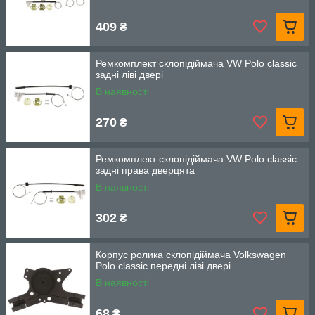
409
₴
Ремкомплект склопідіймача VW Polo classic
задні ліві двері
В наявності
270
₴
Ремкомплект склопідіймача VW Polo classic
задні права дверцята
В наявності
302
₴
Корпус ролика склопідіймача Volkswagen
Polo classic передні ліві двері
В наявності
68
₴