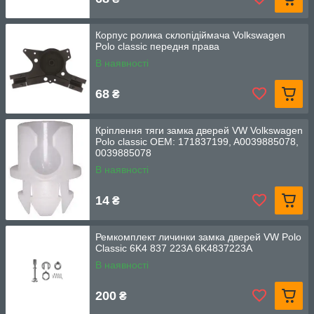
Корпус ролика склопідіймача Volkswagen
Polo classic передня права
В наявності
68
₴
Кріплення тяги замка дверей VW Volkswagen
Polo classic OEM: 171837199, A0039885078,
0039885078
В наявності
14
₴
Ремкомплект личинки замка дверей VW Polo
Classic 6K4 837 223A 6K4837223A
В наявності
200
₴