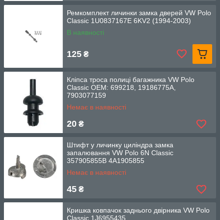
Ремкомплект личинки замка дверей VW Polo
Classic 1U0837167E 6KV2 (1994-2003)
В наявності
125
₴
Кліпса троса полиці багажника VW Polo
Classic OEM: 699218, 19186775A,
7903077159
Немає в наявності
20
₴
Штифт у личинку циліндра замка
запалювання VW Polo 6N Classic
357905855B 4A1905855
Немає в наявності
45
₴
Кришка ковпачок заднього двірника VW Polo
Classic 1J6955435