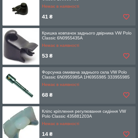
Немає в наявності
41
₴
Кришка ковпачок заднього двірника VW Polo
Classic 6N0955435A
Немає в наявності
53
₴
Форсунка омивача заднього скла VW Polo
Classic 6N0955985A 1H6955985 333955985
Немає в наявності
68
₴
Кліпс кріплення регулювання сидіння VW
Polo Classic 435881203A
Немає в наявності
14
₴