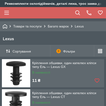
Ремкомплекти склопідіймачів, деталі люка, трос замка двер
Товари та послуги
Багато марок
Lexus
Lexus
Сортування
0
Фільтри
Кріплення обшивки, один капелюх кліпси
типу Ель — Lexus GX
В наявності
11
₴
Кріплення обшивки, один капелюх кліпси
типу Ель — Lexus CT
В наявності