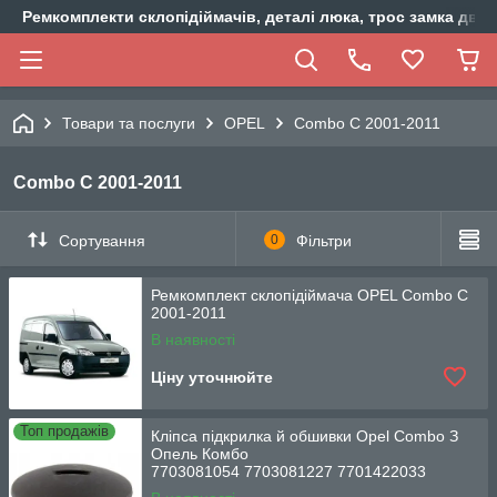
Ремкомплекти склопідіймачів, деталі люка, трос замка двер
Товари та послуги
OPEL
Combo C 2001-2011
Combo C 2001-2011
Сортування
0
Фільтри
Ремкомплект склопідіймача OPEL Combo C
2001-2011
В наявності
Ціну уточнюйте
Топ продажів
Кліпса підкрилка й обшивки Opel Combo З
Опель Комбо
7703081054 7703081227 7701422033