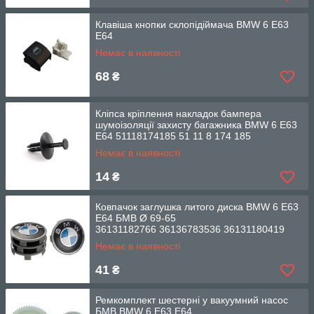
Клавіша кнопки склопідіймача BMW 6 E63
E64
Немає в наявності
68
₴
Кліпса кріплення накладок бампера
шумоізоляції захисту багажника BMW 6 E63
E64 51118174185 51 11 8 174 185
Немає в наявності
14
₴
Ковпачок заглушка литого диска BMW 6 E63
E64 БМВ Ø 69-65
36131182766 36136783536 36131180419
Немає в наявності
41
₴
Ремкомплект шестерні у вакуумний насос
БМВ BMW 6 E63 E64