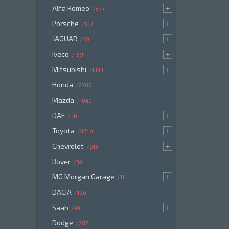
Alfa Romeo
877
Porsche
107
JAGUAR
30
Iveco
159
Mitsubishi
1343
Honda
2709
Mazda
1040
DAF
36
Toyota
4644
Chevrolet
618
Rover
34
MG Morgan Garage
11
DACIA
166
Saab
44
Dodge
282