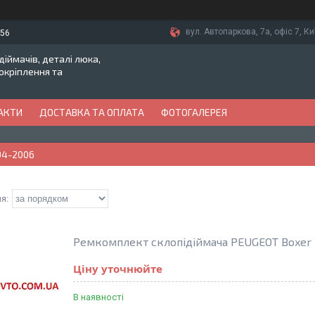
вул. Автопаркова, 7а, офіс 7, Ки
-56
іймачів, деталі люка,
токріплення та
АКТИ
ДОСТАВКА ТА ОПЛАТА
ФОТОГАЛЕРЕЯ
94-2006
Ремкомплект склопідіймача PEUGEOT Boxer 
Ціну уточнюйте
В наявності