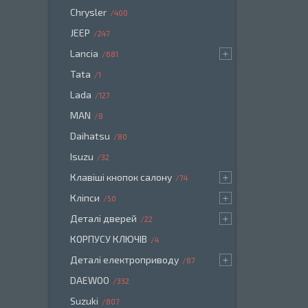
Chrysler
400
JEEP
247
Lancia
681
Tata
1
Lada
127
MAN
8
Daihatsu
80
Isuzu
32
Клавіші кнопок салону
74
Кліпси
50
Деталі дверей
22
КОРПУСУ КЛЮЧІВ
4
Деталі електроприводу
87
DAEWOO
332
Suzuki
807