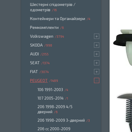
Шестерні спідометрів /
одометрів
16
Контейнери та Органайзери
4
Ремкомплекти
6
Volkswagen
3794
SKODA
998
AUDI
2155
SEAT
1374
FIAT
3074
PEUGEOT
1489
106 1991-2003
4
107 2005-2014
1
206 1998-2009 4/5
дверний
6
206 1998-2009 3-дверний
3
206 сс 2000-2009