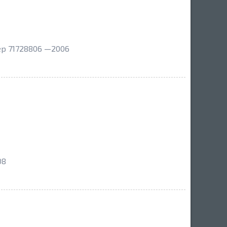
ер 71728806 —2006
08