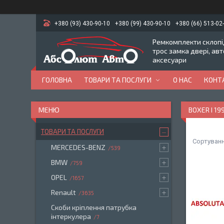
+380 (93) 430-90-10
+380 (99) 430-90-10
+380 (66) 513-02
Ремкомплекти склопід
трос замка двері, ав
аксесуари
ГОЛОВНА
ТОВАРИ ТА ПОСЛУГИ
О НАС
КОНТ
BOXER I 19
ТОВАРИ ТА ПОСЛУГИ
MERCEDES-BENZ
539
BMW
759
OPEL
1657
Renault
3635
Скоби кріплення патрубка
інтеркулера
7