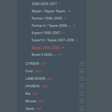
5008 2009-2017
1
Bipper / Bipper Tepee
38
Partner I 1996-2009
4
Partner II / Tepee 2008-....
6
Expert I 1995-2007
3
Expert II / Tepee 2007-2016
2
Boxer I 1994-2006
4
Boxer II 2006-....
11
CITROEN
1271
Ford
1953
LAND ROVER
285
HYUNDAI
1203
Kia
782
Nissan
2577
Volvo
416