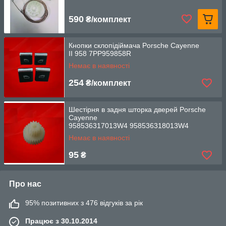
590
₴/комплект
Кнопки склопідіймача Porsche Cayenne
II 958 7PP959858R
Немає в наявності
254
₴/комплект
Шестірня в задня шторка дверей Porsche
Cayenne
958536317013W4 958536318013W4
95853631701 95853631801
Немає в наявності
95
₴
Про нас
95% позитивних з 476 відгуків за рік
Працює з 30.10.2014