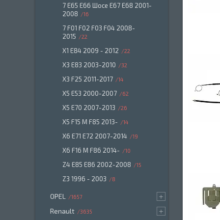
7 E65 E66 Шосе E67 E68 2001-
2008
16
7 F01 F02 F03 F04 2008-
2015
22
X1 E84 2009 - 2012
22
X3 E83 2003-2010
32
X3 F25 2011-2017
14
X5 E53 2000-2007
62
X5 E70 2007-2013
26
X5 F15 M F85 2013-
14
X6 E71 E72 2007-2014
19
X6 F16 M F86 2014-
10
Z4 E85 E86 2002-2008
15
Z3 1996 - 2003
8
OPEL
1657
Renault
3635