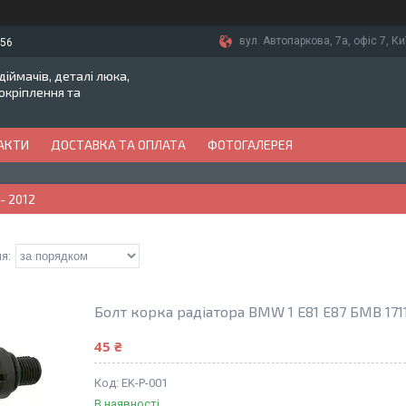
вул. Автопаркова, 7а, офіс 7, Ки
-56
іймачів, деталі люка,
токріплення та
АКТИ
ДОСТАВКА ТА ОПЛАТА
ФОТОГАЛЕРЕЯ
 - 2012
Болт корка радіатора BMW 1 E81 E87 БМВ 171
45 ₴
EK-P-001
В наявності