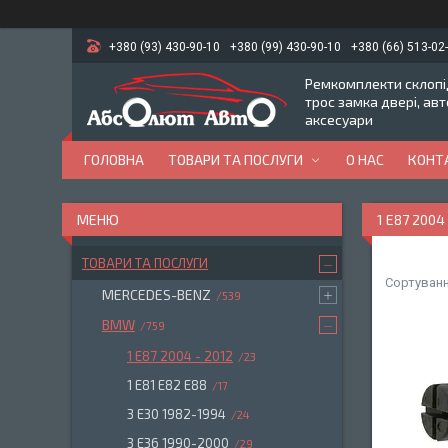
+380 (93) 430-90-10
+380 (99) 430-90-10
+380 (66) 513-02
Ремкомплекти склопід
трос замка двері, ав
аксесуари
ГОЛОВНА
ТОВАРИ ТА ПОСЛУГИ
О НАС
КОНТ
1 E87 2004
ТОВАРИ ТА ПОСЛУГИ
MERCEDES-BENZ
539
BMW
759
1 E87 2004 - 2012
23
1 E81 E82 E88
17
3 E30 1982-1994
24
3 E36 1990-2000
29