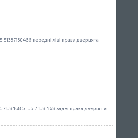
 51337138466 передні ліві права дверцята
7138468 51 35 7 138 468 задні права дверцята