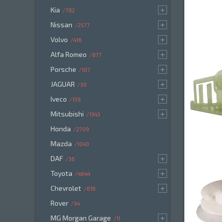
Kia
782
Nissan
2577
Volvo
416
Alfa Romeo
877
Porsche
107
JAGUAR
30
Iveco
159
Mitsubishi
1343
Honda
2709
Mazda
1040
DAF
36
Toyota
4644
Chevrolet
618
Rover
34
MG Morgan Garage
11