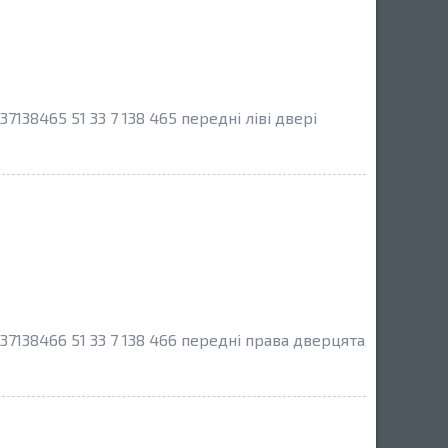
138465 51 33 7 138 465 передні ліві двері
7138466 51 33 7 138 466 передні права дверцята