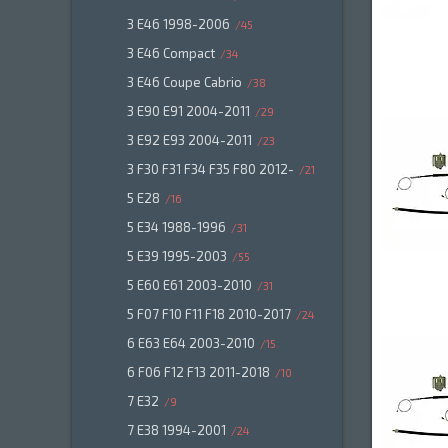
3 E46 1998-2006
45
3 E46 Compact
34
3 E46 Coupe Cabrio
38
3 E90 E91 2004-2011
29
3 E92 E93 2004-2011
23
3 F30 F31 F34 F35 F80 2012-
21
5 E28
16
5 E34 1988-1996
31
5 E39 1995-2003
55
5 E60 E61 2003-2010
31
5 F07 F10 F11 F18 2010-2017
24
6 E63 E64 2003-2010
15
6 F06 F12 F13 2011-2018
10
7 E32
9
7 E38 1994-2001
24