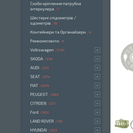
Скоби кріплення патрубка
інтеркулера
7
Шестерні спідометрів /
одометрів
16
Контейнери та Органайзери
4
Ремкомплекти
6
Volkswagen
3794
SKODA
998
AUDI
2155
SEAT
1374
FIAT
3074
PEUGEOT
1489
CITROEN
1271
Ford
1953
LAND ROVER
285
HYUNDAI
1203