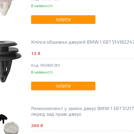
В наявності
КУПИТИ
Кліпса обшивки дверей BMW 1 E87 51418224
13 ₴
YK0403-001
В наявності
КУПИТИ
Ремкомплект у замок двері BMW 1 E87 512172
перед зад праві двері
260 ₴