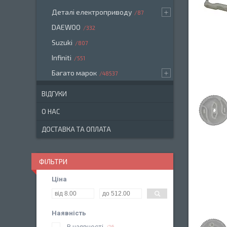
Деталі електроприводу
87
DAEWOO
332
Suzuki
807
Infiniti
551
Багато марок
48537
ВІДГУКИ
О НАС
ДОСТАВКА ТА ОПЛАТА
ФІЛЬТРИ
Ціна
Наявність
В наявності
16