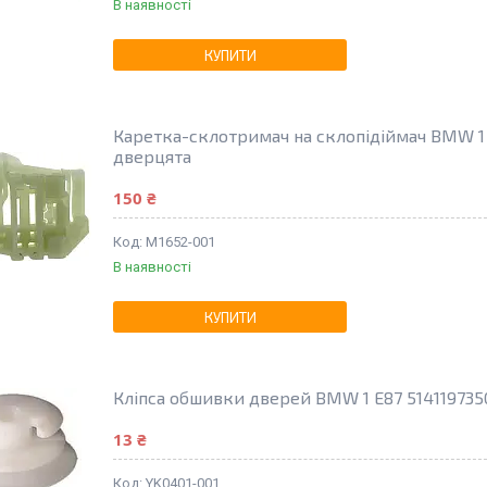
В наявності
КУПИТИ
Каретка-склотримач на склопідіймач BMW 1 E
дверцята
150 ₴
M1652-001
В наявності
КУПИТИ
Кліпса обшивки дверей BMW 1 E87 514119735
13 ₴
YK0401-001