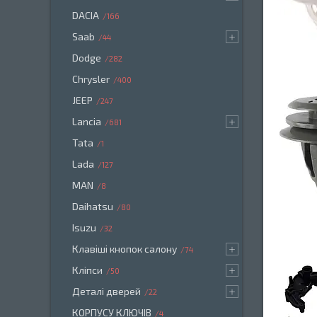
DACIA
166
Saab
44
Dodge
282
Chrysler
400
JEEP
247
Lancia
681
Tata
1
Lada
127
MAN
8
Daihatsu
80
Isuzu
32
Клавіші кнопок салону
74
Кліпси
50
Деталі дверей
22
КОРПУСУ КЛЮЧІВ
4