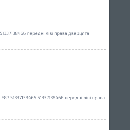
51337138466 передні ліві права дверцята
E87 51337138465 51337138466 передні ліві права