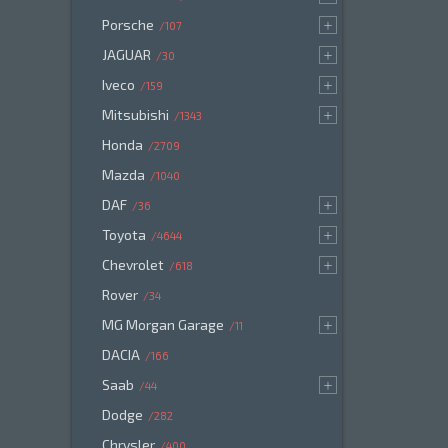
Porsche
107
JAGUAR
30
Iveco
159
Mitsubishi
1343
Honda
2709
Mazda
1040
DAF
36
Toyota
4644
Chevrolet
618
Rover
34
MG Morgan Garage
11
DACIA
166
Saab
44
Dodge
282
Chrysler
400