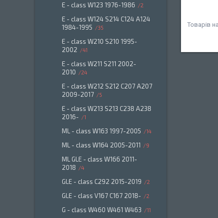
E - class W123 1976-1986
2
E - class W124 S214 C124 A124
1984-1995
35
E - class W210 S210 1995-
2002
41
E - class W211 S211 2002-
2010
24
E - class W212 S212 C207 A207
2009-2017
5
E - class W213 S213 C238 A238
2016-
1
ML - class W163 1997-2005
14
ML - class W164 2005-2011
9
ML GLE - class W166 2011-
2018
4
GLE - class C292 2015-2019
2
GLE - class V167 C167 2018-
2
G - class W460 W461 W463
11