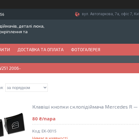
вул. Автопаркова, 7а, офіс 7, Ки
-56
іймачів, деталі люка,
токріплення та
АКТИ
ДОСТАВКА ТА ОПЛАТА
ФОТОГАЛЕРЕЯ
W251 2006-
Клавіші кнопки склопідіймача Mercedes R — 
80 ₴/пара
EK-0015
Немає в наявності