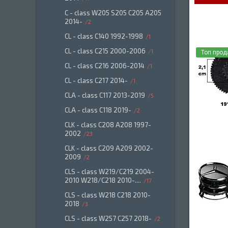
C - class W205 S205 C205 A205
2014-
2
CL - class C140 1992-1998
1
CL - class C215 2000-2006
1
Топ про
CL - class C216 2006-2014
1
CL - class C217 2014-
1
CLA - class C117 2013-2019
5
CLA - class C118 2019-
2
CLK - class C208 A208 1997-
2002
23
CLK - class C209 A209 2002-
2009
2
CLS - class W219/C219 2004-
2010 W218/C218 2010-....
17
CLS - class W218 C218 2010-
2018
3
CLS - class W257 C257 2018-
2