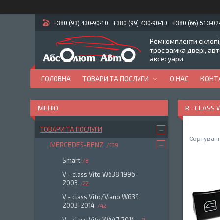
+380 (93) 430-90-10
+380 (99) 430-90-10
+380 (66) 513-02
Ремкомплекти склопід
трос замка двері, ав
аксесуари
ГОЛОВНА
ТОВАРИ ТА ПОСЛУГИ
О НАС
КОНТ
R - CLASS 
ТОВАРИ ТА ПОСЛУГИ
MERCEDES-BENZ
539
Smart
8
V - class Vito W638 1996-
2003
22
V - class Vito/Viano W639
2003-2014
42
V - class Vito W447 2014-
1