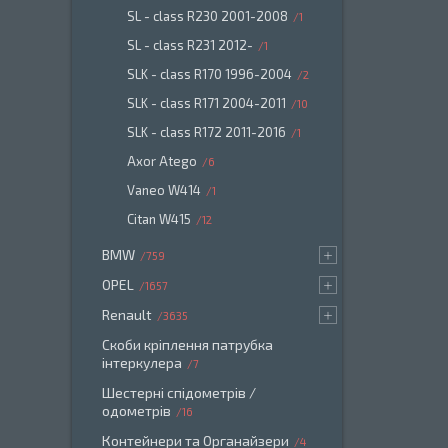
SL - class R230 2001-2008
1
SL - class R231 2012-
1
SLK - class R170 1996-2004
2
SLK - class R171 2004-2011
10
SLK - class R172 2011-2016
1
Axor Atego
6
Vaneo W414
1
Citan W415
12
BMW
759
OPEL
1657
Renault
3635
Скоби кріплення патрубка
інтеркулера
7
Шестерні спідометрів /
одометрів
16
Контейнери та Органайзери
4