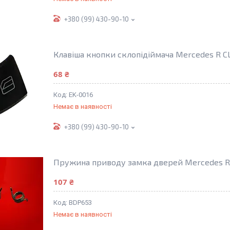
+380 (99) 430-90-10
Клавіша кнопки склопідіймача Mercedes R C
68 ₴
EK-0016
Немає в наявності
+380 (99) 430-90-10
Пружина приводу замка дверей Mercedes R 
107 ₴
BDP653
Немає в наявності