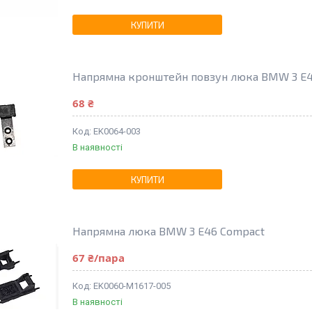
КУПИТИ
Напрямна кронштейн повзун люка BMW 3 E4
68 ₴
EK0064-003
В наявності
КУПИТИ
Напрямна люка BMW 3 E46 Compact
67 ₴/пара
EK0060-M1617-005
В наявності