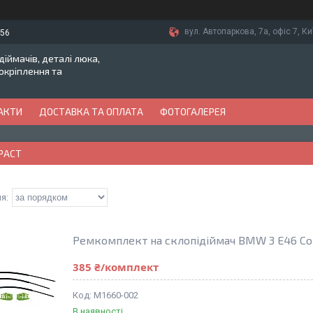
вул. Автопаркова, 7а, офіс 7, Ки
-56
іймачів, деталі люка,
токріплення та
АКТИ
ДОСТАВКА ТА ОПЛАТА
ФОТОГАЛЕРЕЯ
PACT
Ремкомплект на склопідіймач BMW 3 E46 Co
385 ₴/комплект
M1660-002
В наявності