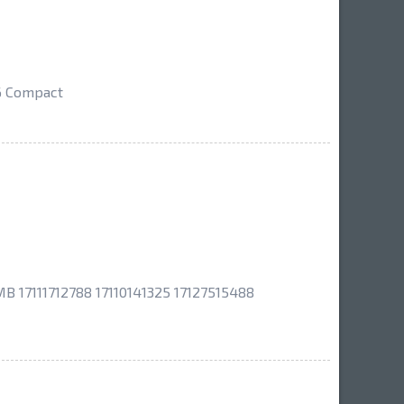
6 Compact
 17111712788 17110141325 17127515488