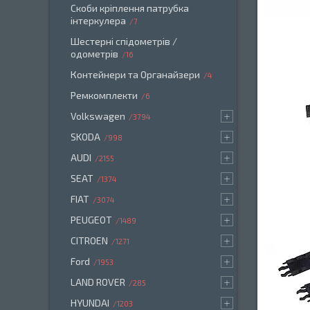
Скоби кріплення патрубка
інтеркулера
7
Шестерні спідометрів /
одометрів
16
Контейнери та Органайзери
4
Ремкомплекти
6
Volkswagen
3794
SKODA
998
AUDI
2155
SEAT
1374
FIAT
3074
PEUGEOT
1489
CITROEN
1271
Ford
1953
LAND ROVER
285
HYUNDAI
1203