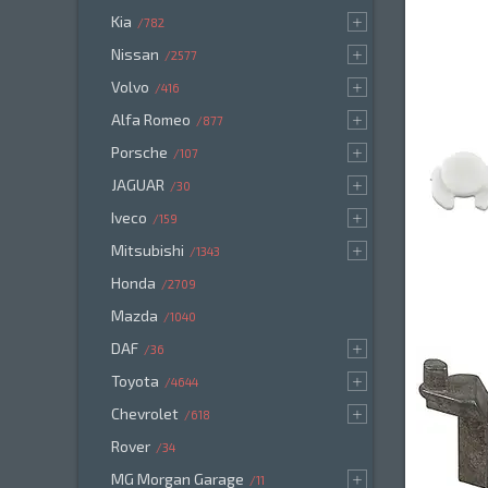
Kia
782
Nissan
2577
Volvo
416
Alfa Romeo
877
Porsche
107
JAGUAR
30
Iveco
159
Mitsubishi
1343
Honda
2709
Mazda
1040
DAF
36
Toyota
4644
Chevrolet
618
Rover
34
MG Morgan Garage
11