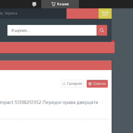
Кошик
їв, Україна
Галерея
Список
mpact 51338251352 Передні права дверцята