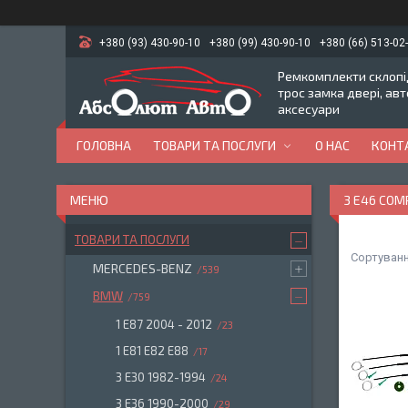
+380 (93) 430-90-10
+380 (99) 430-90-10
+380 (66) 513-02
Ремкомплекти склопід
трос замка двері, ав
аксесуари
ГОЛОВНА
ТОВАРИ ТА ПОСЛУГИ
О НАС
КОНТ
3 E46 COM
ТОВАРИ ТА ПОСЛУГИ
MERCEDES-BENZ
539
BMW
759
1 E87 2004 - 2012
23
1 E81 E82 E88
17
3 E30 1982-1994
24
3 E36 1990-2000
29