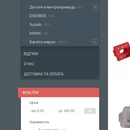
Деталі електроприводу
87
DAEWOO
332
Suzuki
807
Infiniti
551
Багато марок
48537
ВІДГУКИ
О НАС
ДОСТАВКА ТА ОПЛАТА
ФІЛЬТРИ
Ціна
Наявність
В наявності
20