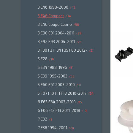
3 E46 1998-2006
45
3 E46 Compact
34
3 E46 Coupe Cabrio
38
3 E90 E91 2004-2011
29
3 E92 E93 2004-2011
23
3 F30 F31 F34 F35 F80 2012-
21
5 E28
16
5 E34 1988-1996
31
5 E39 1995-2003
55
5 E60 E61 2003-2010
31
5 F07 F10 F11 F18 2010-2017
24
6 E63 E64 2003-2010
15
6 F06 F12 F13 2011-2018
10
7 E32
9
7 E38 1994-2001
24