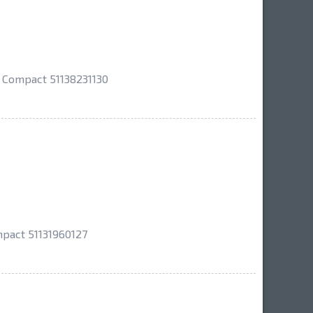
Compact 51138231130
act 51131960127