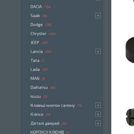
DACIA
166
Saab
44
Dodge
282
Chrysler
400
JEEP
247
Lancia
681
Tata
1
Lada
127
MAN
8
Daihatsu
80
Isuzu
32
Клавіші кнопок салону
74
Кліпси
50
Деталі дверей
22
КОРПУСУ КЛЮЧІВ
4