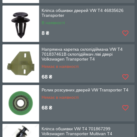
Кліпса обшивки дверей VW T4 46835626
Transporter
В наявності
8
₴
Напрямна каретка склопідіймача VW T4
701837461B склопідіймач ліві двері
Volkswagen Transporter T4
Немає в наявності
68
₴
Ролик розсувних дверей VW Transporter T4
Немає в наявності
68
₴
Кліпса обшивки VW T4 701867299
Volkswagen Transporter Multivan T4