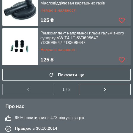
Масловідділювач картарних газів
Немає в наявності
125
₴
Ремкомплект напрямної гільзи гальмівного
супорту VW T4 LT 8V0698647
7D0698647 4D0698647
Немає в наявності
125
₴
Показати ще
1
/ 2
Про нас
95% позитивних з 473 відгуків за рік
Працює з 30.10.2014