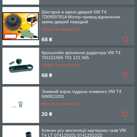
Шестірня в замок дверей VW T4
7D0959781A Мотор-привод відчинення
замка дверей передній
Немає в наявності
68
₴
Кронштейн кріплення радіатора VW T4
701121565 701 121 565
Немає в наявності
68
₴
Зливний корок піддона оливного VW T4
N90813201
Немає в наявності
20
₴
Клапан pcv вентиляції картерних газів VW
T4 LT 074129101 074129101D