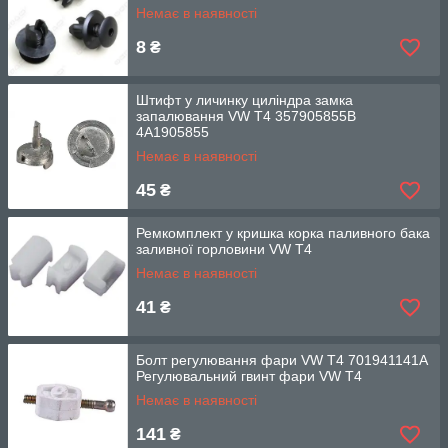
Немає в наявності
8
₴
Штифт у личинку циліндра замка
запалювання VW T4 357905855B
4A1905855
Немає в наявності
45
₴
Ремкомплект у кришка корка паливного бака
заливної горловини VW T4
Немає в наявності
41
₴
Болт регулювання фари VW T4 701941141A
Регулювальний гвинт фари VW T4
Немає в наявності
141
₴