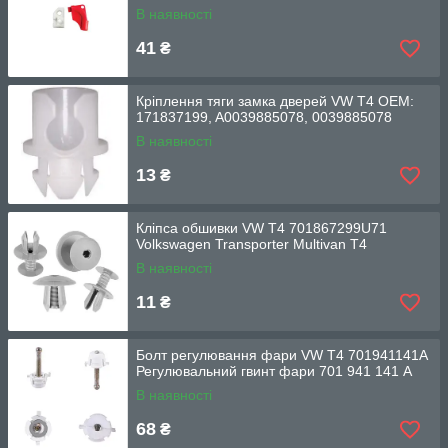
В наявності
41
₴
Кріплення тяги замка дверей VW T4 OEM:
171837199, A0039885078, 0039885078
В наявності
13
₴
Кліпса обшивки VW T4 701867299U71
Volkswagen Transporter Multivan T4
В наявності
11
₴
Болт регулювання фари VW T4 701941141A
Регулювальний гвинт фари 701 941 141 A
В наявності
68
₴