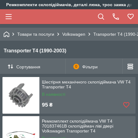
Ремкомплекти склопідіймачів, деталі люка, трос замка двер
Товари та послуги
Volkswagen
Transporter T4 (1990-
Transporter T4 (1990-2003)
Сортування
0
Фільтри
Шестірня механічного склопідіймача VW T4
Transporter T4
В наявності
95
₴
Ремкомплект склопідіймача VW T4
701837461B склопідіймач ліві двері
Volkswagen Transporter T4