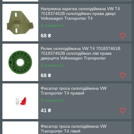
Напрямна каретка склопідіймача VW T4
701837462B склопідіймач права двері
Volkswagen Transporter T4
В наявності
68
₴
Ролик склопідіймача VW T4 701837461B
701837462B склопідіймач ліві права
дверцята Volkswagen Transporter
В наявності
68
₴
Фіксатор троса склопідіймача VW
Transporter T4 правий
В наявності
41
₴
Фіксатор троса склопідіймача VW
Transporter T4 лівий