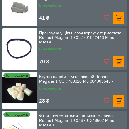
В наявності
41
₴
Прокладка ущільнювач корпусу термостата
Renault Megane 1 CC 7701042443 Рено
Меган
В наявності
70
₴
Топ продажів
Втулка на обмежувач дверей Renault
Megane 1 CC 7700828445 804303543R
В наявності
28
₴
Топ продажів
Фішка роз'єм датчика паливного насоса
Renault Megane 1 CC 8201348602 Рено
Меган 1