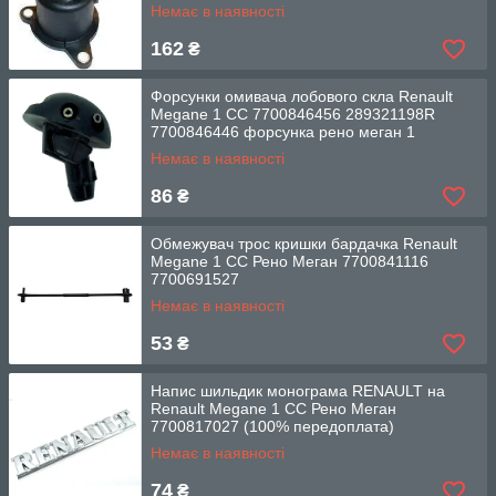
Немає в наявності
162
₴
Форсунки омивача лобового скла Renault
Megane 1 CC 7700846456 289321198R
7700846446 форсунка рено меган 1
Немає в наявності
86
₴
Обмежувач трос кришки бардачка Renault
Megane 1 CC Рено Меган 7700841116
7700691527
Немає в наявності
53
₴
Напис шильдик монограма RENAULT на
Renault Megane 1 СС Рено Меган
7700817027 (100% передоплата)
Немає в наявності
74
₴