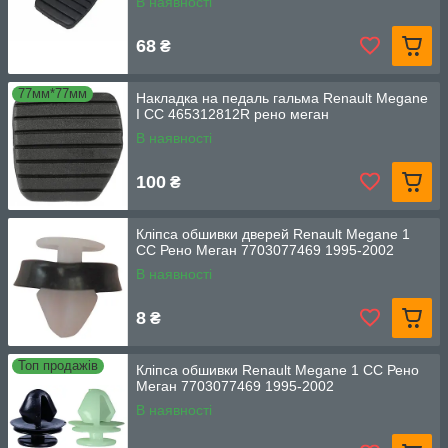
В наявності
68
₴
77мм*77мм
Накладка на педаль гальма Renault Megane
I CC 465312812R рено меган
В наявності
100
₴
Кліпса обшивки дверей Renault Megane 1
CC Рено Меган 7703077469 1995-2002
В наявності
8
₴
Топ продажів
Кліпса обшивки Renault Megane 1 CC Рено
Меган 7703077469 1995-2002
В наявності