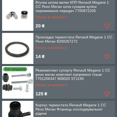
Втулка штока вилки КПП Renault Megane 1
CC Рено Меган шток сухарик куліси
перемикання передач 7700872205
Немає в наявності
20
₴
Прокладка термостата Renault Megane 1 CC
Рено Меган 8200267272
Немає в наявності
14
₴
Топ продажів
Ремкомплект супорту Renault Megane 1 CC
рено меган комплект напрямної гільзи
7701206347 808020 ST1195
Немає в наявності
125
₴
Корпус термостата Renault Megane 1 CC
Рено Меган Фланець охолоджувальної
рідини