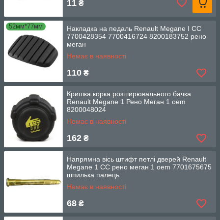
11
₴
52мм*77мм
Накладка на педаль Renault Megane I CC
7700428354 7700416724 8200183752 рено
меган
Немає в наявності
110
₴
Кришка корка розширювального бачка
Renault Megane 1 Рено Меган 1 oem
8200048024
Немає в наявності
162
₴
Напрямна вісь штифт петлі дверей Renault
Megane 1 CC рено меган 1 oem 7701675675
шпилька палець
Немає в наявності
68
₴