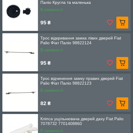
Паліо Кругла та маленька
В наявності
95
₴
Трос відкривання замка лівих дверей Fiat
Palio Фіат Паліо 98822124
В наявності
95
₴
Трос відчинення замку правих дверей Fiat
Palio Фіат Паліо 98822123
В наявності
82
₴
Кліпса ущільнювача дверей даху Fiat Palio
7078732 7701408860
В наявності