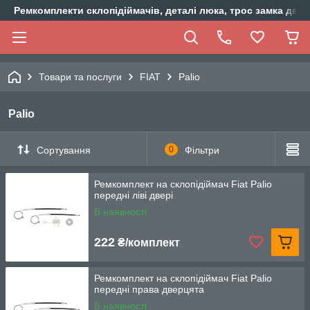
Ремкомплекти склопідіймачів, деталі люка, трос замка двер
Товари та послуги
FIAT
Palio
Palio
Сортування
0
Фільтри
Ремкомплект на склопідіймач Fiat Palio
передні ліві двері
В наявності
222
₴/комплект
Ремкомплект на склопідіймач Fiat Palio
передні права дверцята
В наявності