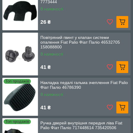
7773444
В наявності
26
₴
Повітряний гвинт у клапан системи
опалення Fiat Palio Фіат Паліо 46532705
158088800
В наявності
41
₴
Топ продажів
Накладка педалі гальма зчеплення Fiat Palio
Фіат Паліо 46786390
В наявності
41
₴
Топ продажів
Ручка дверей внутрішня передня ліва Fiat
Palio Фіат Паліо 717448614 735420506