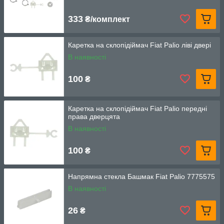
333
₴/комплект
Каретка на склопідіймач Fiat Palio ліві двері
В наявності
100
₴
Каретка на склопідіймач Fiat Palio передні
права дверцята
В наявності
100
₴
Напрямна стекла Башмак Fiat Palio 7775575
В наявності
26
₴