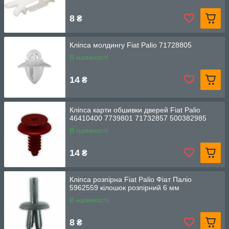
8
₴
Кліпса молдингу Fiat Palio 71728805
В наявності
14
₴
Кліпса карти обшивки дверей Fiat Palio
46410400 7739801 71732857 500382985
В наявності
14
₴
Кліпса розпірна Fiat Palio Фіат Паліо
5962559 кілошок розпірний 6 мм
В наявності
8
₴