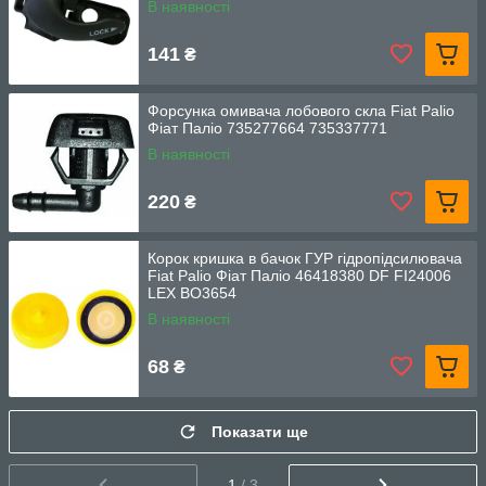
В наявності
141
₴
Форсунка омивача лобового скла Fiat Palio
Фіат Паліо 735277664 735337771
В наявності
220
₴
Корок кришка в бачок ГУР гідропідсилювача
Fiat Palio Фіат Паліо 46418380 DF FI24006
LEX BO3654
В наявності
68
₴
Показати ще
1
/ 3