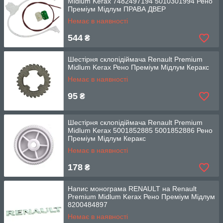
Midlum Kerax 7482497194 5010301994 Рено
Преміум Мідлум ПРАВА ДВЕР
Немає в наявності
544
₴
Шестірня склопідіймача Renault Premium
Midlum Kerax Рено Преміум Мідлум Керакс
Немає в наявності
95
₴
Шестірня склопідіймача Renault Premium
Midlum Kerax 5001852885 5001852886 Рено
Преміум Мідлум Керакс
Немає в наявності
178
₴
Напис монограма RENAULT на Renault
Premium Midlum Kerax Рено Преміум Мідлум
8200484897
Немає в наявності