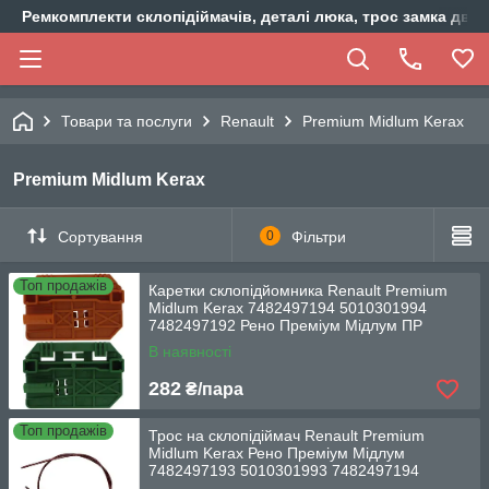
Ремкомплекти склопідіймачів, деталі люка, трос замка двер
Товари та послуги
Renault
Premium Midlum Kerax
Premium Midlum Kerax
Сортування
0
Фільтри
Топ продажів
Каретки склопідйомника Renault Premium
Midlum Kerax 7482497194 5010301994
7482497192 Рено Преміум Мідлум ПР
В наявності
282
₴/пара
Топ продажів
Трос на склопідіймач Renault Premium
Midlum Kerax Рено Преміум Мідлум
7482497193 5010301993 7482497194