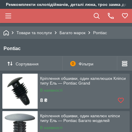
Ремкомплекти склопідіймачів, деталі люка, трос замка двер
Товари та послуги
Багато марок
Pontiac
Pontiac
Сортування
0
Фільтри
Кріплення обшивки, один капелюшок Кліпси
типу Ель — Pontiac Grand
В наявності
8
₴
Кріплення обшивки, один капелюх кліпси
типу Ель — Pontiac Багато моделей
В наявності