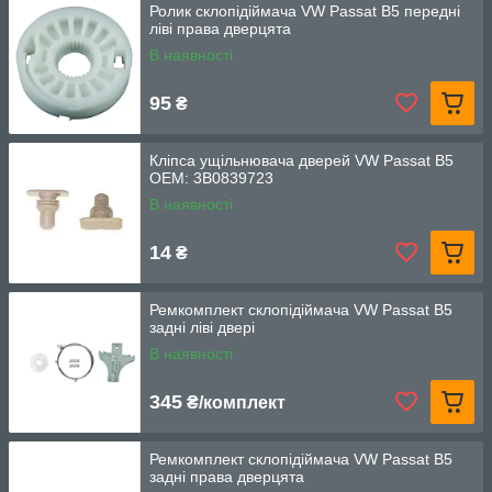
Ролик склопідіймача VW Passat B5 передні
ліві права дверцята
В наявності
95
₴
Кліпса ущільнювача дверей VW Passat B5
OEM: 3B0839723
В наявності
14
₴
Ремкомплект склопідіймача VW Passat B5
задні ліві двері
В наявності
345
₴/комплект
Ремкомплект склопідіймача VW Passat B5
задні права дверцята