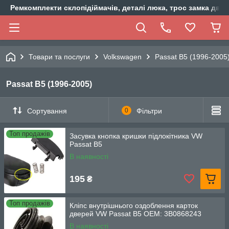
Ремкомплекти склопідіймачів, деталі люка, трос замка двер
Товари та послуги
Volkswagen
Passat B5 (1996-2005
Passat B5 (1996-2005)
Сортування
0
Фільтри
Топ продажів
Засувка кнопка кришки підлокітника VW
Passat B5
В наявності
195
₴
Топ продажів
Кліпс внутрішнього оздоблення карток
дверей VW Passat B5 OEM: 3B0868243
В наявності