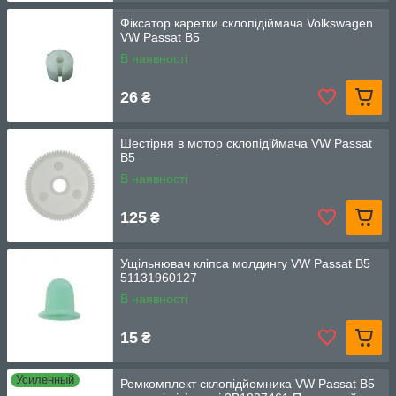
Фіксатор каретки склопідіймача Volkswagen
VW Passat B5
В наявності
26
₴
Шестірня в мотор склопідіймача VW Passat
B5
В наявності
125
₴
Ущільнювач кліпса молдингу VW Passat B5
51131960127
В наявності
15
₴
Усиленный
Ремкомплект склопідйомника VW Passat B5