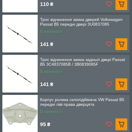
110
₴
Трос відчинення замка дверей Volkswagen
Passat B5 передні двері 3U0837085
В наявності
141
₴
Трос відчинення замка задньої двері Passat
B5 3C4837085B / 3B0839085F
В наявності
141
₴
Корпус ролика склопідіймача VW Passat B5
передні ліві права дверцята
В наявності
95
₴