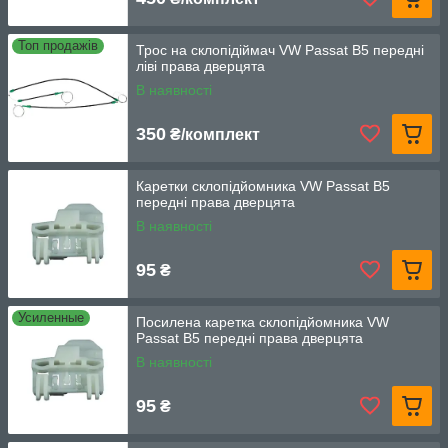
Топ продажів
Трос на склопідіймач VW Passat B5 передні
ліві права дверцята
В наявності
350
₴/комплект
Каретки склопідйомника VW Passat B5
передні права дверцята
В наявності
95
₴
Усиленные
Посилена каретка склопідйомника VW
Passat B5 передні права дверцята
В наявності
95
₴