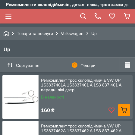
Ремкомплекти склопідіймачів, деталі люка, трос замка двер
Товари та послуги
Volkswagen
Up
Up
Сортування
0
Фільтри
Ремкомплект трос склопідіймача VW UP
1S3837461A 1S3837461 A 1S3 837 461 A
передні ліві двері
В наявності
160
₴
Ремкомплект трос склопідіймача VW UP
1S3837462A 1S3837462 A 1S3 837 462 A