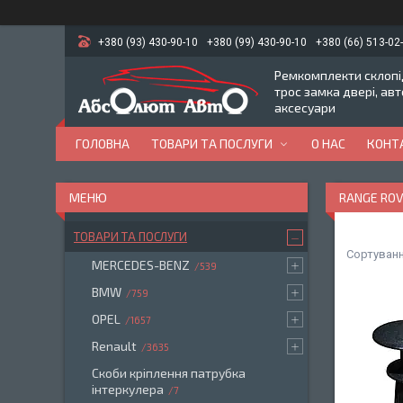
+380 (93) 430-90-10
+380 (99) 430-90-10
+380 (66) 513-02
Ремкомплекти склопід
трос замка двері, ав
аксесуари
ГОЛОВНА
ТОВАРИ ТА ПОСЛУГИ
О НАС
КОНТ
RANGE RO
ТОВАРИ ТА ПОСЛУГИ
MERCEDES-BENZ
539
BMW
759
OPEL
1657
Renault
3635
Скоби кріплення патрубка
інтеркулера
7