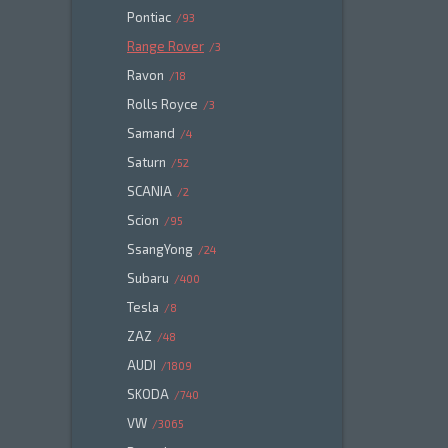
Pontiac
93
Range Rover
3
Ravon
18
Rolls Royce
3
Samand
4
Saturn
52
SCANIA
2
Scion
95
SsangYong
24
Subaru
400
Tesla
8
ZAZ
48
AUDI
1809
SKODA
740
VW
3065