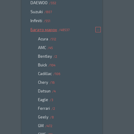
DAEWOO
332
Suzuki
807
Infiniti
551
Багато марок
48537
Acura
512
AMC
45
Bentley
2
Buick
104
Cadillac
106
Chery
16
Datsun
4
Eagle
3
Ferrari
2
Geely
8
GM
472