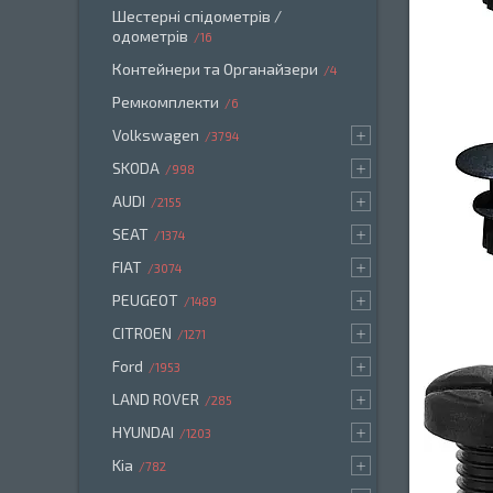
Шестерні спідометрів /
одометрів
16
Контейнери та Органайзери
4
Ремкомплекти
6
Volkswagen
3794
SKODA
998
AUDI
2155
SEAT
1374
FIAT
3074
PEUGEOT
1489
CITROEN
1271
Ford
1953
LAND ROVER
285
HYUNDAI
1203
Kia
782