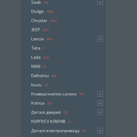
Saab
44
Dodge
282
Chrysler
400
JEEP
247
Lancia
681
Tata
1
Lada
127
MAN
8
Daihatsu
80
Isuzu
32
Клавіші кнопок салону
74
Кліпси
50
Деталі дверей
22
КОРПУСУ КЛЮЧІВ
4
Деталі електроприводу
87