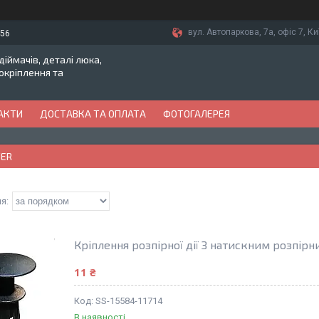
вул. Автопаркова, 7а, офіс 7, Ки
-56
іймачів, деталі люка,
токріплення та
АКТИ
ДОСТАВКА ТА ОПЛАТА
ФОТОГАЛЕРЕЯ
VER
Кріплення розпірної дії З натискним розпір
11 ₴
SS-15584-11714
В наявності