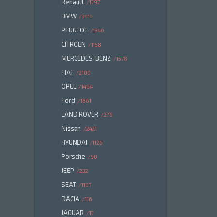
Renault
1797
BMW
3414
PEUGEOT
1340
CITROEN
1158
MERCEDES-BENZ
1578
FIAT
2100
OPEL
1464
Ford
1861
LAND ROVER
279
Nissan
2421
HYUNDAI
1126
Porsche
90
JEEP
232
SEAT
1107
DACIA
116
JAGUAR
17