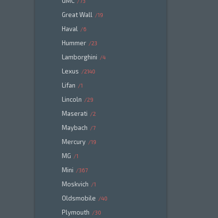
GMC
73
Great Wall
19
Haval
6
Hummer
23
Lamborghini
4
Lexus
2140
Lifan
1
Lincoln
29
Maserati
2
Maybach
7
Mercury
19
MG
1
Mini
367
Moskvich
1
Oldsmobile
40
Plymouth
30