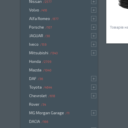
Nissan
2577
Volvo
416
Alfa Romeo
877
Porsche
107
JAGUAR
30
Iveco
159
Mitsubishi
1343
Honda
2709
Mazda
1040
DAF
36
Toyota
4644
Chevrolet
618
Rover
34
MG Morgan Garage
11
DACIA
166