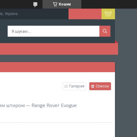
Кошик
їв, Україна
Галерея
Список
ним штиром — Range Rover Evogue