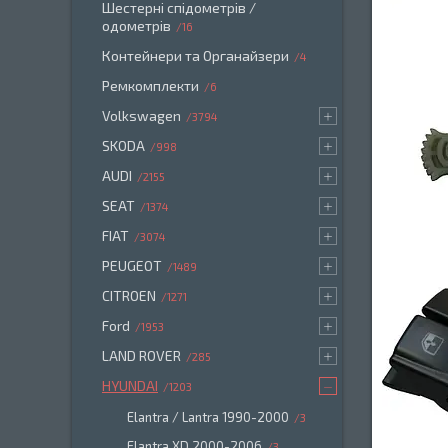
Шестерні спідометрів /
одометрів
16
Контейнери та Органайзери
4
Ремкомплекти
6
Volkswagen
3794
SKODA
998
AUDI
2155
SEAT
1374
FIAT
3074
PEUGEOT
1489
CITROEN
1271
Ford
1953
LAND ROVER
285
HYUNDAI
1203
Elantra / Lantra 1990-2000
3
Elantra XD 2000-2006
3