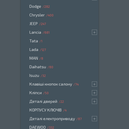
Dodge
282
Chrysler
400
JEEP
247
Lancia
681
Tata
1
Lada
127
MAN
8
Daihatsu
80
Isuzu
32
Клавіші кнопок салону
74
Кліпси
50
Деталі дверей
22
КОРПУСУ КЛЮЧІВ
4
Деталі електроприводу
87
DAEWOO
332