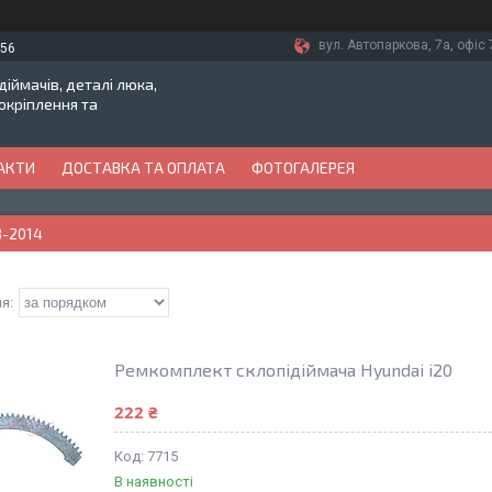
вул. Автопаркова, 7а, офіс 7
-56
іймачів, деталі люка,
токріплення та
АКТИ
ДОСТАВКА ТА ОПЛАТА
ФОТОГАЛЕРЕЯ
8-2014
Ремкомплект склопідіймача Hyundai i20
222 ₴
7715
В наявності