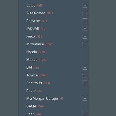
Volvo
416
Alfa Romeo
877
Porsche
107
JAGUAR
30
Iveco
159
Mitsubishi
1343
Honda
2709
Mazda
1040
DAF
36
Toyota
4644
Chevrolet
618
Rover
34
MG Morgan Garage
11
DACIA
166
Saab
44