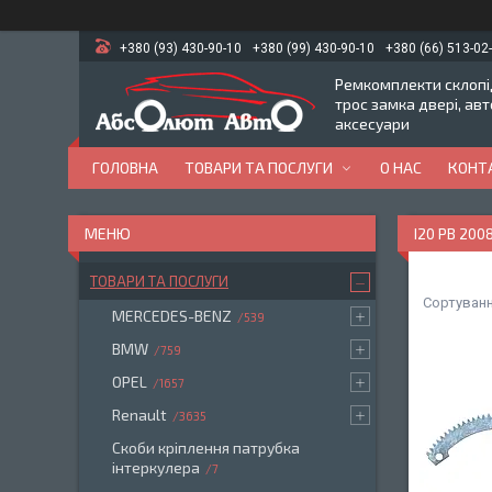
+380 (93) 430-90-10
+380 (99) 430-90-10
+380 (66) 513-02
Ремкомплекти склопід
трос замка двері, ав
аксесуари
ГОЛОВНА
ТОВАРИ ТА ПОСЛУГИ
О НАС
КОНТ
I20 PB 200
ТОВАРИ ТА ПОСЛУГИ
MERCEDES-BENZ
539
BMW
759
OPEL
1657
Renault
3635
Скоби кріплення патрубка
інтеркулера
7