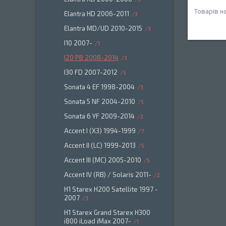
Elantra HD 2006-2011
3
Elantra MD/UD 2010-2015
3
I10 2007-
1
I20 PB 2008-2014
3
I30 FD 2007-2012
5
Sonata 4 EF 1998-2004
3
Sonata 5 NF 2004-2010
5
Sonata 6 YF 2009-2014
2
Accent I (X3) 1994-1999
7
Accent II (LC) 1999-2013
5
Accent III (MC) 2005-2010
5
Accent IV (RB) / Solaris 2011-
2
H1 Starex H200 Satellite 1997 -
2007
3
H1 Starex Grand Starex H300
i800 iLoad iMax 2007-
1