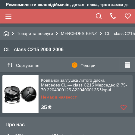
Ремкомплекти склопідіймачів, деталі люка, трос замка двер
Товари та послуги
MERCEDES-BENZ
CL - class C21
CL - class C215 2000-2006
Сортування
0
Фільтри
Ковпачок заглушка литого диска
Mercedes CL — class C215 Мерседес Ø 75-
70 2204000125 A2204000125 Чорні
Немає в наявності
35
₴
Про нас