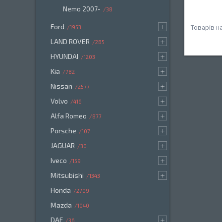
Nemo 2007-
38
Ford
1953
LAND ROVER
285
HYUNDAI
1203
Kia
782
Nissan
2577
Volvo
416
Alfa Romeo
877
Porsche
107
JAGUAR
30
Iveco
159
Mitsubishi
1343
Honda
2709
Mazda
1040
DAF
36