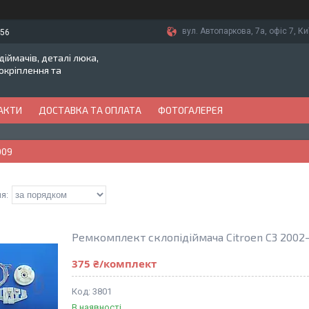
вул. Автопаркова, 7а, офіс 7, Ки
-56
іймачів, деталі люка,
токріплення та
АКТИ
ДОСТАВКА ТА ОПЛАТА
ФОТОГАЛЕРЕЯ
009
Ремкомплект склопідіймача Citroen C3 2002-2
375 ₴/комплект
3801
В наявності