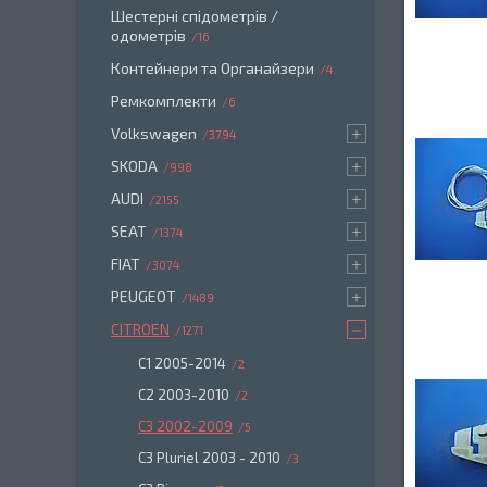
Шестерні спідометрів /
одометрів
16
Контейнери та Органайзери
4
Ремкомплекти
6
Volkswagen
3794
SKODA
998
AUDI
2155
SEAT
1374
FIAT
3074
PEUGEOT
1489
CITROEN
1271
C1 2005-2014
2
С2 2003-2010
2
C3 2002-2009
5
C3 Pluriel 2003 - 2010
3