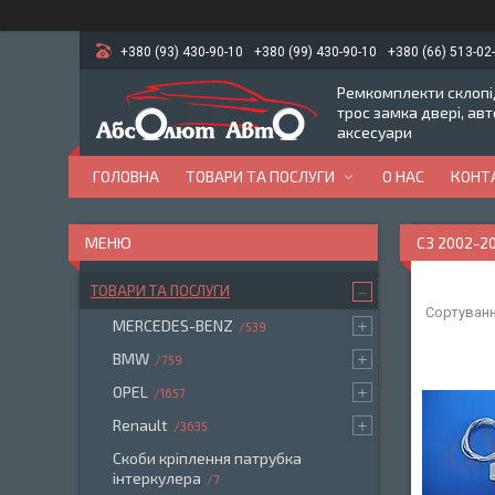
+380 (93) 430-90-10
+380 (99) 430-90-10
+380 (66) 513-02
Ремкомплекти склопід
трос замка двері, ав
аксесуари
ГОЛОВНА
ТОВАРИ ТА ПОСЛУГИ
О НАС
КОНТ
C3 2002-2
ТОВАРИ ТА ПОСЛУГИ
MERCEDES-BENZ
539
BMW
759
OPEL
1657
Renault
3635
Скоби кріплення патрубка
інтеркулера
7