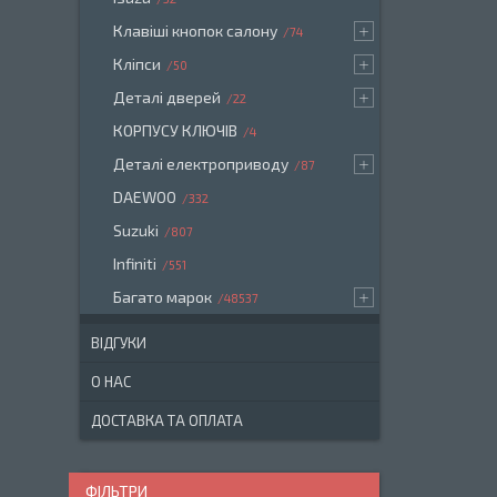
Клавіші кнопок салону
74
Кліпси
50
Деталі дверей
22
КОРПУСУ КЛЮЧІВ
4
Деталі електроприводу
87
DAEWOO
332
Suzuki
807
Infiniti
551
Багато марок
48537
ВІДГУКИ
О НАС
ДОСТАВКА ТА ОПЛАТА
ФІЛЬТРИ