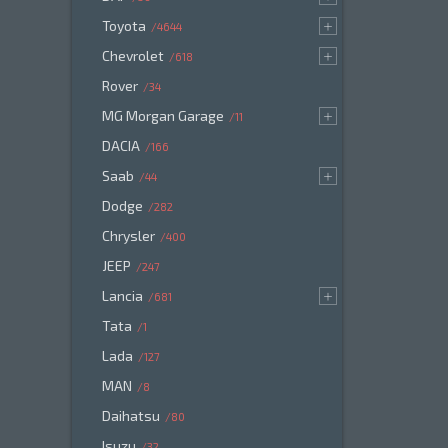
Toyota
4644
Chevrolet
618
Rover
34
MG Morgan Garage
11
DACIA
166
Saab
44
Dodge
282
Chrysler
400
JEEP
247
Lancia
681
Tata
1
Lada
127
MAN
8
Daihatsu
80
Isuzu
32