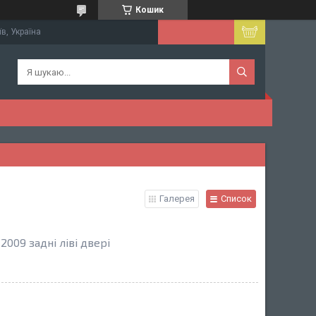
Кошик
їв, Україна
Галерея
Список
009 задні ліві двері