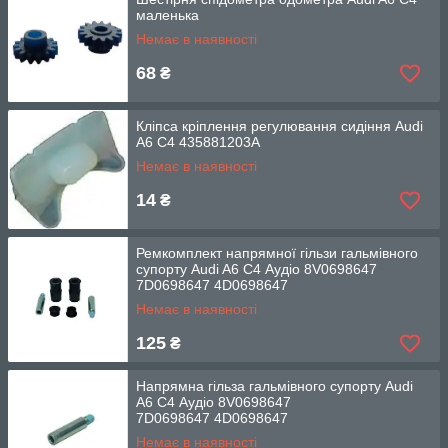
маленька
Немає в наявності
68
₴
Кліпса кріплення регулювання сидіння Audi
A6 C4 435881203A
Немає в наявності
14
₴
Ремкомплект напрямної гільзи гальмівного
супорту Audi A6 C4 Аудіо 8V0698647
7D0698647 4D0698647
Немає в наявності
125
₴
Напрямна гільза гальмівного супорту Audi
A6 C4 Аудіо 8V0698647
7D0698647 4D0698647
Немає в наявності