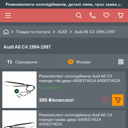
Ремкомплекти склопідіймачів, деталі люка, трос замка двер
Товари та послуги
AUDI
Audi A6 C4 1994-1997
Audi A6 C4 1994-1997
Сортування
0
Фільтри
Ремкомплект склопідіймача Audi A6 C4
передні ліві двері 4A0837461A 4A0837462A
В наявності
395
₴/комплект
Ремкомплект склопідіймача Audi A6 C4
передні права двері 4A0837461A
4A0837462A