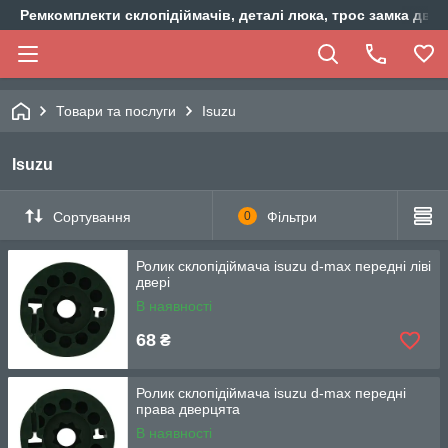
Ремкомплекти склопідіймачів, деталі люка, трос замка двер
Товари та послуги
Isuzu
Isuzu
Сортування
0
Фільтри
Ролик склопідіймача isuzu d-max передні ліві
двері
В наявності
68
₴
Ролик склопідіймача isuzu d-max передні
права дверцята
В наявності