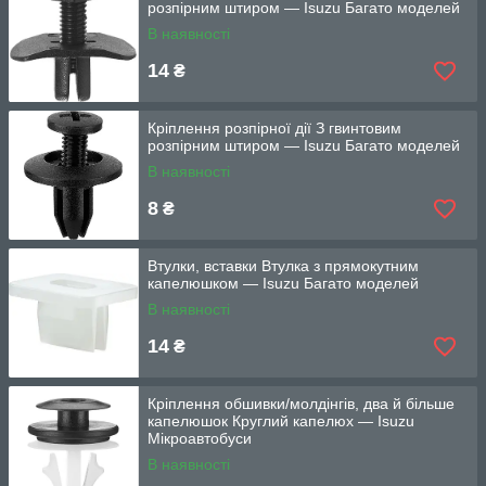
розпірним штиром — Isuzu Багато моделей
В наявності
14
₴
Кріплення розпірної дії З гвинтовим
розпірним штиром — Isuzu Багато моделей
В наявності
8
₴
Втулки, вставки Втулка з прямокутним
капелюшком — Isuzu Багато моделей
В наявності
14
₴
Кріплення обшивки/молдінгів, два й більше
капелюшок Круглий капелюх — Isuzu
Мікроавтобуси
В наявності