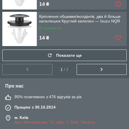
14
₴
Кріплення обшивки/молдінгів, два й більше
капелюшок Круглий капелюх — Isuzu NQR
В наявності
14
₴
Показати ще
1
/ 2
Про нас
95% позитивних з 476 відгуків за рік
Працює з 30.10.2014
м. Київ
вул. Автопаркова, 7а, офіс 7, Київ, Україна