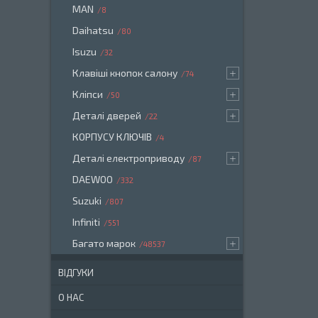
MAN
8
Daihatsu
80
Isuzu
32
Клавіші кнопок салону
74
Кліпси
50
Деталі дверей
22
КОРПУСУ КЛЮЧІВ
4
Деталі електроприводу
87
DAEWOO
332
Suzuki
807
Infiniti
551
Багато марок
48537
ВІДГУКИ
О НАС