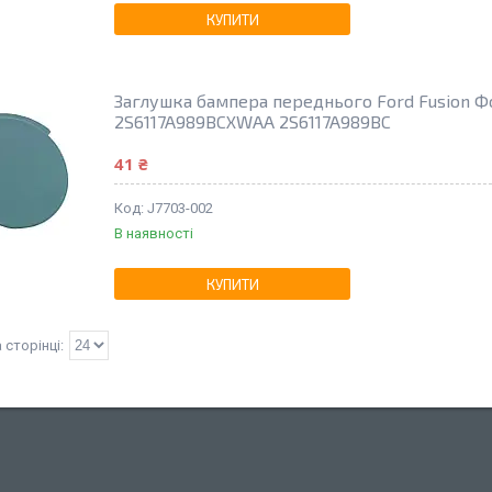
КУПИТИ
Заглушка бампера переднього Ford Fusion Фо
2S6117A989BCXWAA 2S6117A989BC
41 ₴
J7703-002
В наявності
КУПИТИ