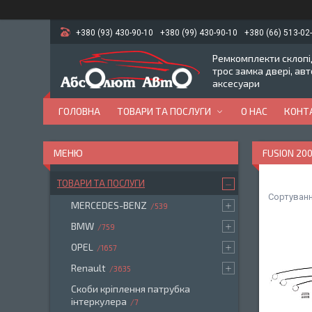
+380 (93) 430-90-10
+380 (99) 430-90-10
+380 (66) 513-02
Ремкомплекти склопід
трос замка двері, ав
аксесуари
ГОЛОВНА
ТОВАРИ ТА ПОСЛУГИ
О НАС
КОНТ
FUSION 20
ТОВАРИ ТА ПОСЛУГИ
MERCEDES-BENZ
539
BMW
759
OPEL
1657
Renault
3635
Скоби кріплення патрубка
інтеркулера
7