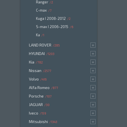
Ranger
2
C-max
7
Kuga I 2008-2012
2
S-max I 2006-2015
6
Ka
1
LAND ROVER
285
HYUNDAI
1203
Kia
782
Nissan
2577
Volvo
416
Alfa Romeo
877
Porsche
107
JAGUAR
30
Iveco
159
Mitsubishi
1343