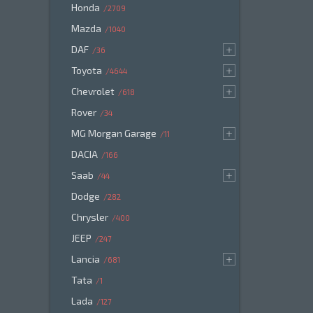
Honda
2709
Mazda
1040
DAF
36
Toyota
4644
Chevrolet
618
Rover
34
MG Morgan Garage
11
DACIA
166
Saab
44
Dodge
282
Chrysler
400
JEEP
247
Lancia
681
Tata
1
Lada
127