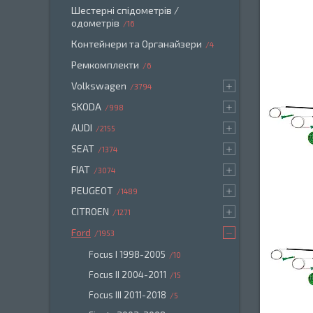
Шестерні спідометрів /
одометрів
16
Контейнери та Органайзери
4
Ремкомплекти
6
Volkswagen
3794
SKODA
998
AUDI
2155
SEAT
1374
FIAT
3074
PEUGEOT
1489
CITROEN
1271
Ford
1953
Focus I 1998-2005
10
Focus II 2004-2011
15
Focus III 2011-2018
5