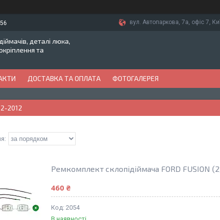
вул. Автопаркова, 7а, офіс 7, Ки
-56
іймачів, деталі люка,
токріплення та
АКТИ
ДОСТАВКА ТА ОПЛАТА
ФОТОГАЛЕРЕЯ
02-2012
Ремкомплект склопідіймача FORD FUSION (2/
460 ₴
2054
В наявності