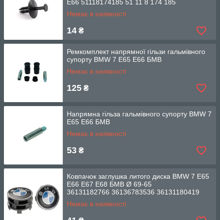
E66 51118174185 51 11 8 174 185
Немає в наявності
14
₴
Ремкомплект напрямної гільзи гальмівного
супорту BMW 7 E65 E66 БМВ
Немає в наявності
125
₴
Напрямна гільза гальмівного супорту BMW 7
E65 E66 БМВ
Немає в наявності
53
₴
Ковпачок заглушка литого диска BMW 7 E65
E66 E67 E68 БМВ Ø 69-65
36131182766 36136783536 36131180419
Немає в наявності