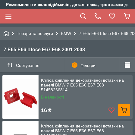
Ремкомплекти склопідіймачів, деталі люка, трос замка двер
Товари та послуги
BMW
7 E65 E66 Шосе E67 E68 20
7 E65 E66 Шосе E67 E68 2001-2008
Сортування
0
Фільтри
Кліпса кріплення декоративної вставки на
панелі BMW 7 E65 E66 E67 E68
51458266814
В наявності
16
₴
Кліпса кріплення декоративної вставки на
панелі BMW 7 E65 E66 E67 E68