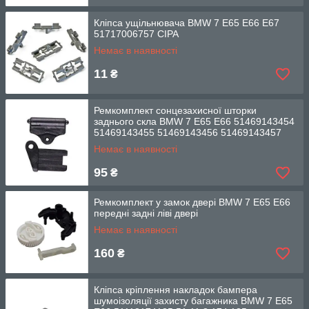
Кліпса ущільнювача BMW 7 E65 E66 E67
51717006757 СІРА
Немає в наявності
11
₴
Ремкомплект сонцезахисної шторки
заднього скла BMW 7 E65 E66 51469143454
51469143455 51469143456 51469143457
Немає в наявності
95
₴
Ремкомплект у замок двері BMW 7 E65 E66
передні задні ліві двері
Немає в наявності
160
₴
Кліпса кріплення накладок бампера
шумоізоляції захисту багажника BMW 7 E65