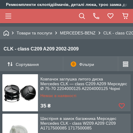
Ремкомплекти склопідіймачів, деталі люка, трос замка двер
Товари та послуги
MERCEDES-BENZ
CLK - class C2
CLK - class C209 A209 2002-2009
Сортування
0
Фільтри
Ковпачок заглушка литого диска
Mercedes CLK — class C209 A209 Мерседес
Ø 75-70 2204000125 A2204000125 Чорні
Немає в наявності
35
₴
Шестірня в замок багажника Мерседес
Mercedes CLK - class W209 A209 C209
A1717500085 1717500085