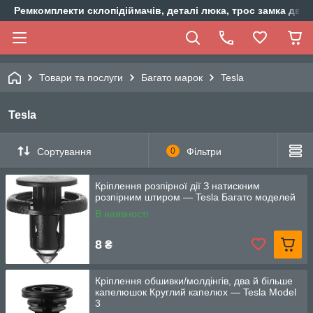
Ремкомплекти склопідіймачів, деталі люка, трос замка двер
Товари та послуги
Багато марок
Tesla
Tesla
Сортування
0
Фільтри
Кріплення розпірної дії З натискним
розпірним штиром — Tesla Багато моделей
В наявності
8
₴
Кріплення обшивки/молдінгів, два й більше
капелюшок Круглий капелюх — Tesla Model
3