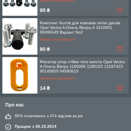
Немає в наявності
95
₴
Комплект болтів для ковпаків литих дисків
Opel Vectra A Опель Віктра А 1610001
90495549 Варіант No2
Немає в наявності
80
₴
Фіксатор упор стійки тяги капота Opel Vectra
A Опель Віктра 1180006 1180103 13187423
90149859 94580619
Немає в наявності
14
₴
Про нас
95% позитивних з 474 відгуків за рік
Працює з 30.10.2014