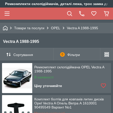
Ремкомплекти склопідіймачів, деталі люка, трос замка двер
Товари та послуги
OPEL
Vectra A 1988-1995
Vectra A 1988-1995
Сортування
0
Фільтри
Ремкомплект склопідіймача OPEL Vectra A
1988-1995
В наявності
Ціну уточнюйте
Комплект болтів для ковпаків литих дисків
Opel Vectra A Опель Віктра А 1610001
90495549 Варіант No1