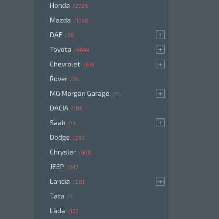
Honda
2709
Mazda
1040
DAF
36
Toyota
4644
Chevrolet
618
Rover
34
MG Morgan Garage
11
DACIA
166
Saab
44
Dodge
282
Chrysler
400
JEEP
247
Lancia
681
Tata
1
Lada
127