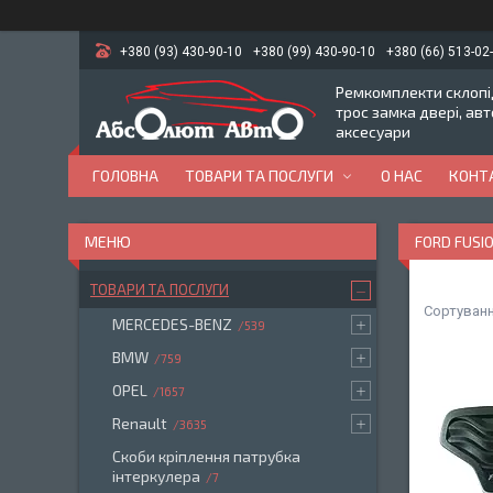
+380 (93) 430-90-10
+380 (99) 430-90-10
+380 (66) 513-02
Ремкомплекти склопід
трос замка двері, ав
аксесуари
ГОЛОВНА
ТОВАРИ ТА ПОСЛУГИ
О НАС
КОНТ
FORD FUSIO
ТОВАРИ ТА ПОСЛУГИ
MERCEDES-BENZ
539
BMW
759
OPEL
1657
Renault
3635
Скоби кріплення патрубка
інтеркулера
7