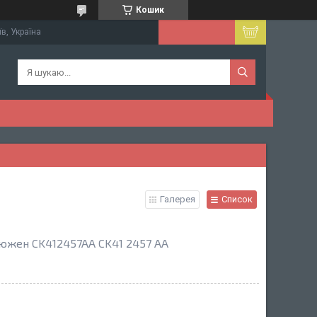
Кошик
їв, Україна
Галерея
Список
'южен CK412457AA CK41 2457 AA