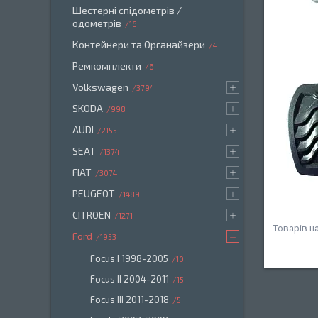
Шестерні спідометрів /
одометрів
16
Контейнери та Органайзери
4
Ремкомплекти
6
Volkswagen
3794
SKODA
998
AUDI
2155
SEAT
1374
FIAT
3074
PEUGEOT
1489
CITROEN
1271
Ford
1953
Focus I 1998-2005
10
Focus II 2004-2011
15
Focus III 2011-2018
5