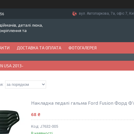
вул. Автопаркова, 7а, офіс 7, Ки
-56
іймачів, деталі люка,
токріплення та
АКТИ
ДОСТАВКА ТА ОПЛАТА
ФОТОГАЛЕРЕЯ
N USA 2013-
Накладка педалі гальма Ford Fusion Форд Ф
68 ₴
J7632-005
В наявності