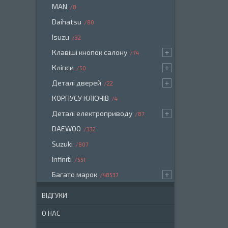
MAN
8
Daihatsu
80
Isuzu
32
Клавіші кнопок салону
74
Кліпси
50
Деталі дверей
22
КОРПУСУ КЛЮЧІВ
4
Деталі електроприводу
87
DAEWOO
332
Suzuki
807
Infiniti
551
Багато марок
48537
ВІДГУКИ
О НАС