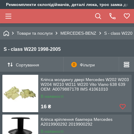
Ремкомплекти склопідіймачів, деталі люка, трос замка двер
Товари та послуги
MERCEDES-BENZ
S - class W220
S - class W220 1998-2005
Сортування
0
Фільтри
Кліпса молдингу двері Mercedes W202 W203
W204 W210 W211 W220 Vito Viano 638 639
OEM: A0079887178 IMS 41061010
В наявності
16
₴
Кліпса кріплення бампера Mercedes
A2019900292 2019900292
В наявності