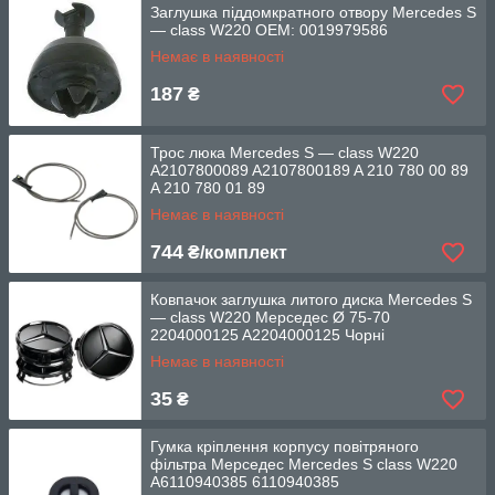
Заглушка піддомкратного отвору Mercedes S
— class W220 OEM: 0019979586
Немає в наявності
187
₴
Трос люка Mercedes S — class W220
A2107800089 A2107800189 A 210 780 00 89
A 210 780 01 89
Немає в наявності
744
₴/комплект
Ковпачок заглушка литого диска Mercedes S
— class W220 Мерседес Ø 75-70
2204000125 A2204000125 Чорні
Немає в наявності
35
₴
Гумка кріплення корпусу повітряного
фільтра Мерседес Mercedes S class W220
A6110940385 6110940385