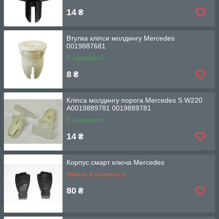
14
₴
Втулка кліпси молдингу Mercedes
0019887681
В наявності
8
₴
Кліпса молдингу порога Mercedes S W220
A0019889781 0019889781
В наявності
14
₴
Корпус смарт ключа Mercedes
Немає в наявності
80
₴