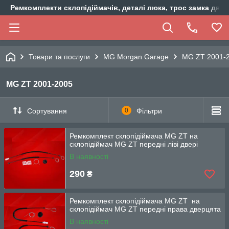
Ремкомплекти склопідіймачів, деталі люка, трос замка двер
Товари та послуги
MG Morgan Garage
MG ZT 2001-
MG ZT 2001-2005
Сортування
0
Фільтри
Ремкомплект склопідіймача MG ZT на
склопідіймач MG ZT передні ліві двері
В наявності
290
₴
Ремкомплект склопідіймача MG ZT на
склопідіймач MG ZT передні права дверцята
В наявності