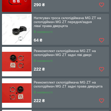
290
₴
Натягувач троса склопідіймача MG ZT на
склопідіймач MG ZT передня/задня
ліва/ права дверцята
В наявності
64
₴
Ремкомплект склопідіймача MG ZT на
склопідіймач MG ZT задні ліві двері
В наявності
222
₴
Ремкомплект склопідіймача MG ZT на
склопідіймач MG ZT задні права дверцята
В наявності
222
₴