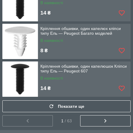
В наявності
14
₴
Кріплення обшивки, один капелюх кліпси
типу Ель — Peugeot Багато моделей
В наявності
8
₴
Кріплення обшивки, один капелюшок Кліпси
типу Ель — Peugeot 607
В наявності
14
₴
Показати ще
1
/ 63