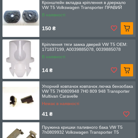
Кронштейн вкладка кріплення в дзеркало
VW T5 Volkswagen Transporter ПРАВИЙ
В наявності
150
₴
Кріплення тяги замка дверей VW T5 OEM:
171837199, A0039885078, 0039885078
В наявності
14
₴
Упорний ковпачок ковпачок лючка бензобака
VW T5 7H0809948 7H0 809 948 Transporter
Multivan Caravelle
Немає в наявності
41
₴
Пружина кришки паливного бака VW T5
7h0809932 Volkswagen Transporter T5