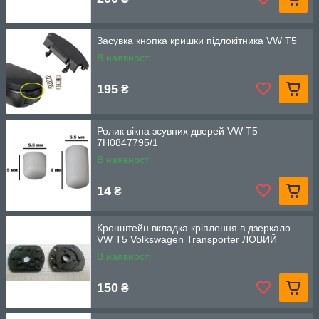
Засувка кнопка кришки підлокітника VW T5
В наявності
195
₴
Ролик вікна зсувних дверей VW T5
7H0847795/1
В наявності
14
₴
Кронштейн вкладка кріплення в дзеркало
VW T5 Volkswagen Transporter ЛОВИЙ
В наявності
150
₴