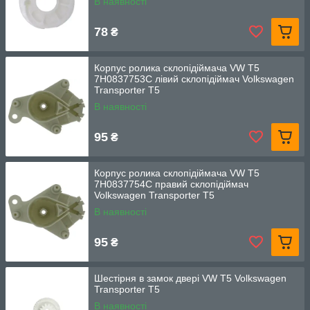
В наявності
78
₴
Корпус ролика склопідіймача VW T5
7H0837753C лівий склопідіймач Volkswagen
Transporter T5
В наявності
95
₴
Корпус ролика склопідіймача VW T5
7H0837754C правий склопідіймач
Volkswagen Transporter T5
В наявності
95
₴
Шестірня в замок двері VW T5 Volkswagen
Transporter T5
В наявності