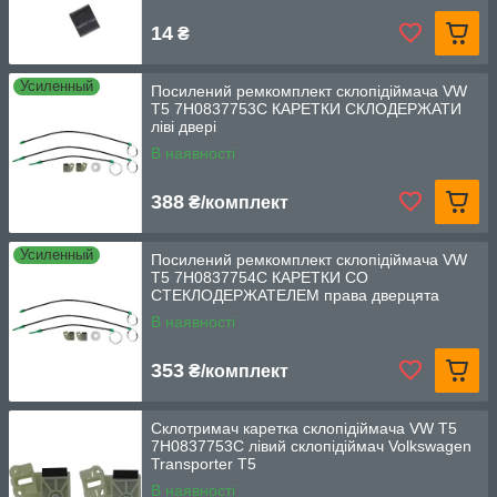
14
₴
Усиленный
Посилений ремкомплект склопідіймача VW
T5 7H0837753C КАРЕТКИ СКЛОДЕРЖАТИ
ліві двері
В наявності
388
₴/комплект
Усиленный
Посилений ремкомплект склопідіймача VW
T5 7H0837754C КАРЕТКИ СО
СТЕКЛОДЕРЖАТЕЛЕМ права дверцята
В наявності
353
₴/комплект
Склотримач каретка склопідіймача VW T5
7H0837753C лівий склопідіймач Volkswagen
Transporter T5
В наявності