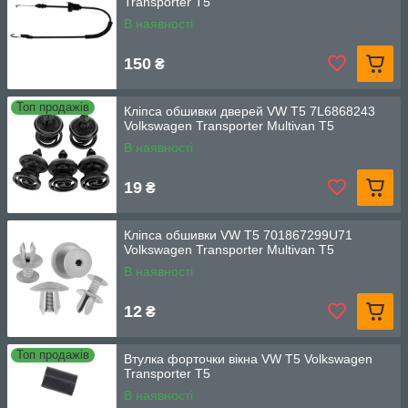
Transporter T5
В наявності
150
₴
Топ продажів
Кліпса обшивки дверей VW T5 7L6868243
Volkswagen Transporter Multivan T5
В наявності
19
₴
Кліпса обшивки VW T5 701867299U71
Volkswagen Transporter Multivan T5
В наявності
12
₴
Топ продажів
Втулка форточки вікна VW T5 Volkswagen
Transporter T5
В наявності