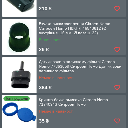
210
₴
Втулка вилки зчеплення Citroen Nemo
Ситроен Неmo НІЖНЯ 46543812 (Ø
внутрішня. 16 мм, Ø позаш. 22)
В наявності
26
₴
Датчик води в паливному фільтрі Citroen
Nemo 77363659 Ситроен Немо Датчик води
паливного фільтра
Немає в наявності
384
₴
Топ продажів
Кришка бачка омивача Citroen Nemo
71740943 Ситроен Немо
Немає в наявності
35
₴