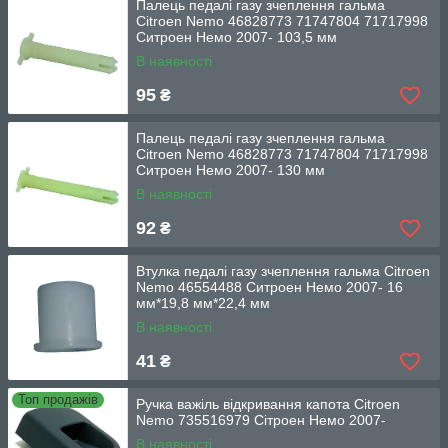
Палець педалі газу зчеплення гальма
Citroen Nemo 46828773 71747804 71717998
Ситроен Немо 2007- 103,5 мм
В наявності
95
₴
Палець педалі газу зчеплення гальма
Citroen Nemo 46828773 71747804 71717998
Ситроен Немо 2007- 130 мм
В наявності
92
₴
Втулка педалі газу зчеплення гальма Citroen
Nemo 46554488 Ситроен Немо 2007- 16
мм*19,8 мм*22,4 мм
В наявності
41
₴
Топ продажів
Ручка важіль відкривання капота Citroen
Nemo 735516979 Сітроен Немо 2007-
В наявності