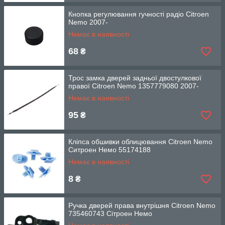
Кнопка регулювання гучності радіо Citroen
Nemo 2007-
Немає в наявності
68
₴
Трос замка дверей задньої двостулкової
правої Citroen Nemo 1357779080 2007-
Немає в наявності
95
₴
Кліпса обшивки облицювання Citroen Nemo
Ситроен Немо 55174188
Немає в наявності
8
₴
Ручка дверей права внутрішня Citroen Nemo
735460743 Сітроен Немо