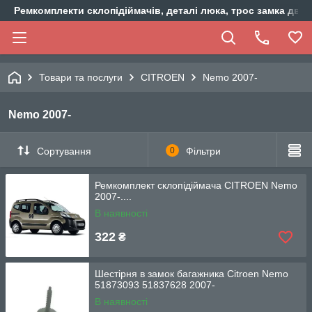
Ремкомплекти склопідіймачів, деталі люка, трос замка двер
Товари та послуги
CITROEN
Nemo 2007-
Nemo 2007-
Сортування
0
Фільтри
Ремкомплект склопідіймача CITROEN Nemo
2007-....
В наявності
322
₴
Шестірня в замок багажника Citroen Nemo
51873093 51837628 2007-
В наявності