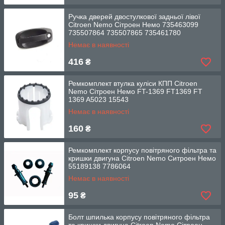
Ручка дверей двостулкової задньої лівої
Citroen Nemo Сітроен Немо 735463099
735507864 735507865 735461780
Немає в наявності
416
₴
Ремкомплект втулка куліси КПП Citroen
Nemo Сітроен Немо FT-1369 FT1369 FT
1369 A5023 15543
Немає в наявності
160
₴
Ремкомплект корпусу повітряного фільтра та
кришки двигуна Citroen Nemo Ситроен Немо
55189138 7786064
Немає в наявності
95
₴
Болт шпилька корпусу повітряного фільтра