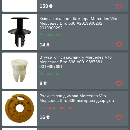
150
₴
Кліпса кріплення бампера Mercedes Vito
Мерседес Віто 638 A2019900292
2019900292
В наявності
14
₴
Втулка кліпси молдингу Mercedes Vito
Мерседес Віто 638 A0019887681
0019887681
В наявності
8
₴
Ролик склопідіймача Mercedes Vito
Мерседес Віто 638 ліві права дверцята
Немає в наявності
16
₴