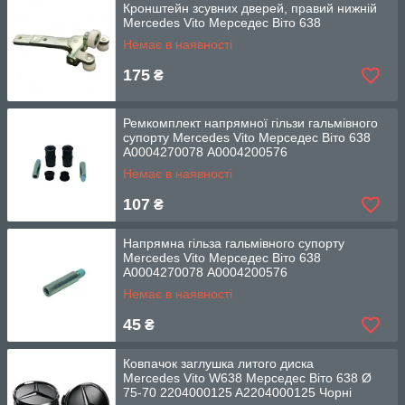
Кронштейн зсувних дверей, правий нижній
Mercedes Vito Мерседес Віто 638
Немає в наявності
175
₴
Ремкомплект напрямної гільзи гальмівного
супорту Mercedes Vito Мерседес Віто 638
A0004270078 A0004200576
Немає в наявності
107
₴
Напрямна гільза гальмівного супорту
Mercedes Vito Мерседес Віто 638
A0004270078 A0004200576
Немає в наявності
45
₴
Ковпачок заглушка литого диска
Mercedes Vito W638 Мерседес Віто 638 Ø
75-70 2204000125 A2204000125 Чорні