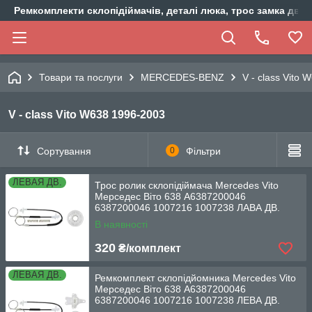
Ремкомплекти склопідіймачів, деталі люка, трос замка двер
Товари та послуги
MERCEDES-BENZ
V - class Vito
V - class Vito W638 1996-2003
Сортування
0
Фільтри
ЛЕВАЯ ДВ.
Трос ролик склопідіймача Mercedes Vito
Мерседес Віто 638 A6387200046
6387200046 1007216 1007238 ЛАВА ДВ.
В наявності
320
₴/комплект
ЛЕВАЯ ДВ.
Ремкомплект склопідйомника Mercedes Vito
Мерседес Віто 638 A6387200046
6387200046 1007216 1007238 ЛЕВА ДВ.