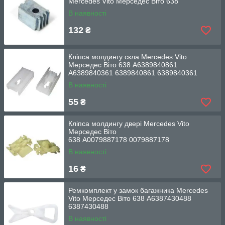
Mercedes Vito Мерседес Віто 638
В наявності
132
₴
Кліпса молдингу скла Mercedes Vito
Мерседес Віто 638 A6389840861 ​​​​​
A6389840361 6389840861 6389840361
В наявності
55
₴
Кліпса молдингу двері Mercedes Vito
Мерседес Віто
638 A0079887178 0079887178
В наявності
16
₴
Ремкомплект у замок багажника Mercedes
Vito Мерседес Віто 638 A6387430488
6387430488
В наявності