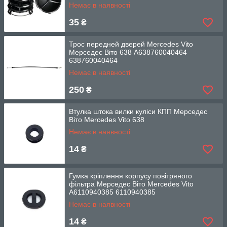
Немає в наявності
35
₴
Трос передней дверей Mercedes Vito
Мерседес Віто 638 A638760040464
638760040464
Немає в наявності
250
₴
Втулка штока вилки куліси КПП Мерседес
Віто Mercedes Vito 638
Немає в наявності
14
₴
Гумка кріплення корпусу повітряного
фільтра Мерседес Віто Mercedes Vito
A6110940385 6110940385
Немає в наявності
14
₴