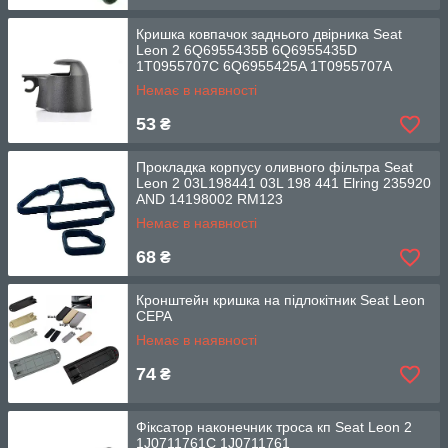
Кришка ковпачок заднього двірника Seat
Leon 2 6Q6955435B 6Q6955435D
1T0955707C 6Q6955425A 1T0955707A
Немає в наявності
53
₴
Прокладка корпусу оливного фільтра Seat
Leon 2 03L198441 03L 198 441 Elring 235920
AND 14198002 RM123
Немає в наявності
68
₴
Кронштейн кришка на підлокітник Seat Leon
СЕРА
Немає в наявності
74
₴
Фіксатор наконечник троса кп Seat Leon 2
1J0711761С 1J0711761