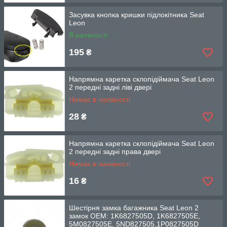
Засувка кнопка кришки підлокітника Seat
Leon
В наявності
195
₴
Напрямна каретка склопідіймача Seat Leon
2 передні задні ліві двері
Немає в наявності
28
₴
Напрямна каретка склопідіймача Seat Leon
2 передні задні права двері
Немає в наявності
16
₴
Шестірня замка багажника Seat Leon 2
замок OEM: 1K6827505D, 1K6827505E,
5M0827505E, 5ND827505,1P0827505D