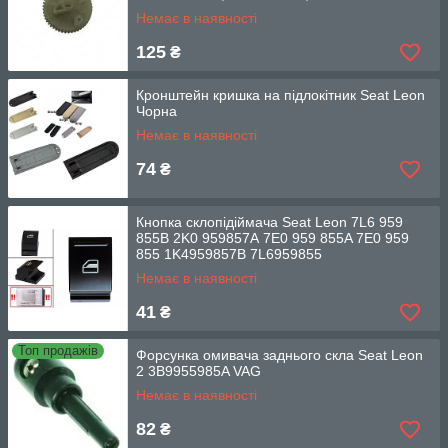
Немає в наявності
125
₴
Кронштейн кришка на підлокітник Seat Leon
Чорна
Немає в наявності
74
₴
Кнопка склопідіймача Seat Leon 7L6 959
855B 2K0 959857A 7E0 959 855A 7E0 959
855 1K4959857B 7L6959855
Немає в наявності
41
₴
Топ продажів
Форсунка омивача заднього скла Seat Leon
2 3B9955985A VAG
Немає в наявності
82
₴