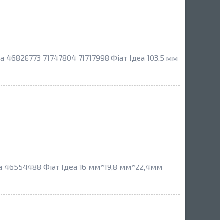
a 46828773 71747804 71717998 Фіат Ідеа 103,5 мм
ea 46554488 Фіат Ідеа 16 мм*19,8 мм*22,4мм