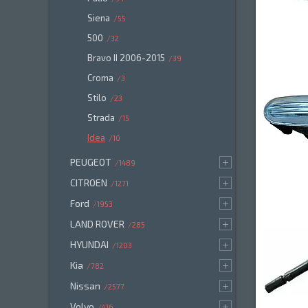
Siena
55
500
32
Bravo II 2006-2015
39
Croma
3
Stilo
23
Strada
15
Idea
10
PEUGEOT
1489
CITROEN
1271
Ford
1953
LAND ROVER
285
HYUNDAI
1203
Kia
782
Nissan
2577
Volvo
416