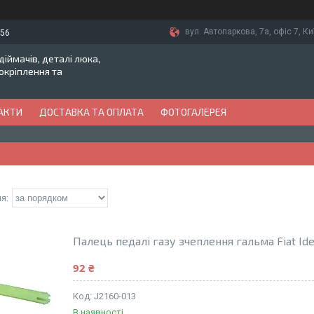
вул. Автопаркова, 7а, офіс 7, Ки
-56
іймачів, деталі люка,
токріплення та
АКТИ
ДОСТАВКА ТА ОПЛАТА
ФОТОГАЛЕРЕЯ
Палець педалі газу зчеплення гальма Fiat Ide
92 ₴
J2160-013
В наявності