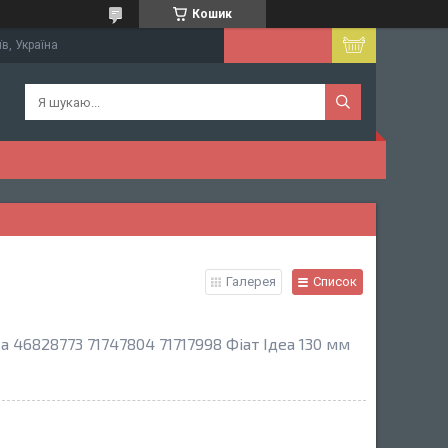
Кошик
їв, Україна
Галерея
Список
a 46828773 71747804 71717998 Фіат Ідеа 130 мм