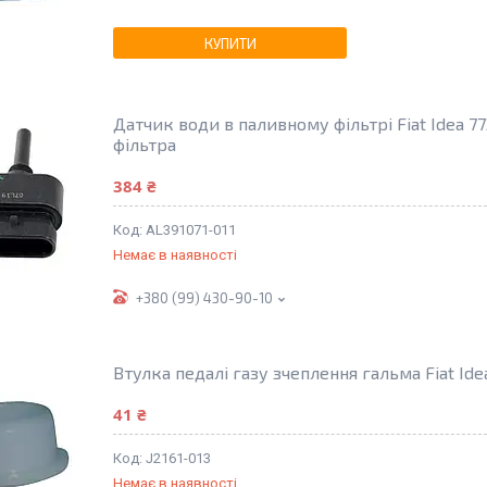
КУПИТИ
Датчик води в паливному фільтрі Fiat Idea 7
фільтра
384 ₴
AL391071-011
Немає в наявності
+380 (99) 430-90-10
Втулка педалі газу зчеплення гальма Fiat Id
41 ₴
J2161-013
Немає в наявності