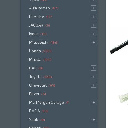
Alfa Romeo
877
Porsche
107
JAGUAR
30
Iveco
159
Mitsubishi
1343
Honda
2709
Mazda
1040
DAF
36
Toyota
4644
Chevrolet
618
Rover
34
MG Morgan Garage
11
DACIA
166
Saab
44
Dodge