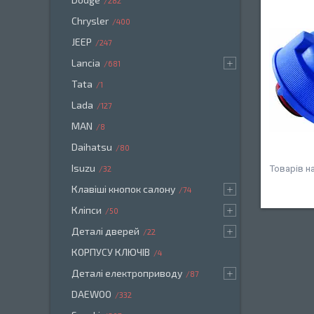
282
Chrysler
400
JEEP
247
Lancia
681
Tata
1
Lada
127
MAN
8
Daihatsu
80
Isuzu
32
Клавіші кнопок салону
74
Кліпси
50
Деталі дверей
22
КОРПУСУ КЛЮЧІВ
4
Деталі електроприводу
87
DAEWOO
332