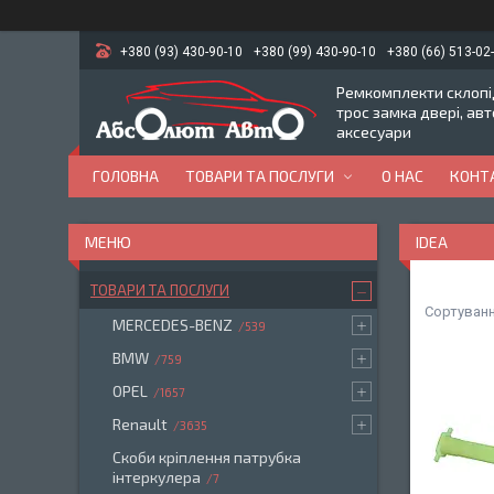
+380 (93) 430-90-10
+380 (99) 430-90-10
+380 (66) 513-02
Ремкомплекти склопід
трос замка двері, ав
аксесуари
ГОЛОВНА
ТОВАРИ ТА ПОСЛУГИ
О НАС
КОНТ
IDEA
ТОВАРИ ТА ПОСЛУГИ
MERCEDES-BENZ
539
BMW
759
OPEL
1657
Renault
3635
Скоби кріплення патрубка
інтеркулера
7