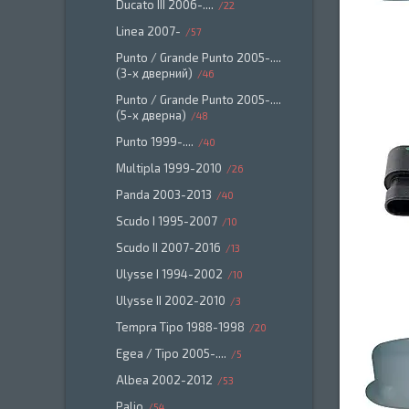
Ducato III 2006-....
22
Linea 2007-
57
Punto / Grande Punto 2005-....
(3-х дверний)
46
Punto / Grande Punto 2005-....
(5-х дверна)
48
Punto 1999-....
40
Multipla 1999-2010
26
Panda 2003-2013
40
Scudo I 1995-2007
10
Scudo II 2007-2016
13
Ulysse I 1994-2002
10
Ulysse II 2002-2010
3
Tempra Tipo 1988-1998
20
Egea / Tipo 2005-....
5
Albea 2002-2012
53
Palio
54