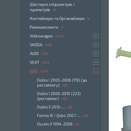
Шестерні спідометрів /
одометрів
16
Контейнери та Органайзери
4
Ремкомплекти
6
Volkswagen
3794
SKODA
998
AUDI
2155
SEAT
1374
FIAT
3074
Doblo I 2000-2006 (119) (до
рестайлінгу)
102
Doblo I 2006-2010 (223)
(рестайлінг)
103
Doblo II 2010-....
69
Fiorino III / Qubo 2007-....
56
Ducato II 1994-2006
18