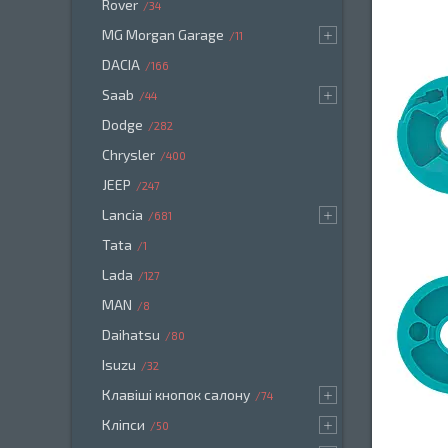
Rover
34
MG Morgan Garage
11
DACIA
166
Saab
44
Dodge
282
Chrysler
400
JEEP
247
Lancia
681
Tata
1
Lada
127
MAN
8
Daihatsu
80
Isuzu
32
Клавіші кнопок салону
74
Кліпси
50