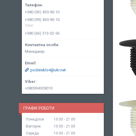
+380 (93) 430-90-10
+380 (99) 430-90-10
Viber
+380 (66) 513-02-56
Менеджер
podsteklo4@ukr.net
+380994309010
ГРАФІК РОБОТИ
Понеділок
10:00
21:00
Вівторок
10:00
21:00
Середа
10:00
21:00