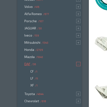
Volvo
416
Alfa Romeo
877
Porsche
107
JAGUAR
30
Iveco
159
Mitsubishi
1343
Honda
2709
Mazda
1040
DAF
36
CF
1
LF
11
XF
1
Toyota
4644
Chevrolet
618