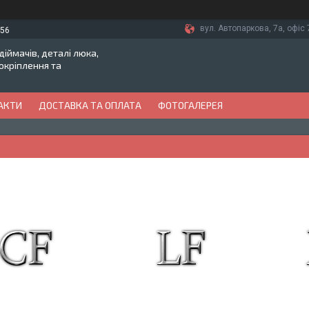
вул. Автопаркова, 7а, офіс 7
-56
іймачів, деталі люка,
токріплення та
АКТИ
ДОСТАВКА ТА ОПЛАТА
ФОТОГАЛЕРЕЯ