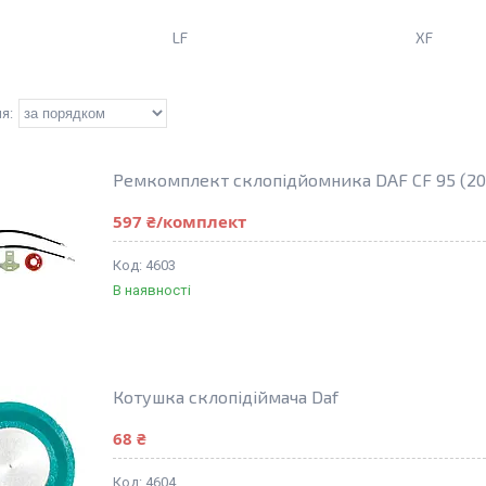
LF
XF
Ремкомплект склопідйомника DAF CF 95 (20
597 ₴/комплект
4603
В наявності
Котушка склопідіймача Daf
68 ₴
4604