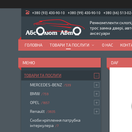
+380 (93) 430-90-10
+380 (99) 430-90-10
+380 (66) 513-02
Ремкомплекти склопід
трос замка двері, ав
аксесуари
ГОЛОВНА
ТОВАРИ ТА ПОСЛУГИ
О НАС
КОНТ
DAF
ТОВАРИ ТА ПОСЛУГИ
MERCEDES-BENZ
539
BMW
759
OPEL
1657
Renault
3635
Скоби кріплення патрубка
інтеркулера
7