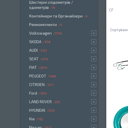
Шестерні спідометрів /
одометрів
16
CF
Контейнери та Органайзери
4
Ремкомплекти
6
Volkswagen
3794
SKODA
998
AUDI
2155
SEAT
1374
FIAT
3074
PEUGEOT
1489
CITROEN
1271
Ford
1953
LAND ROVER
285
HYUNDAI
1203
Kia
782
Nissan
2577