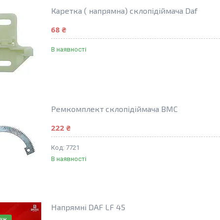
Каретка ( напрямна) склопідіймача Daf
68 ₴
В наявності
Ремкомплект склопідіймача BMC
222 ₴
7721
В наявності
Напрямні DAF LF 45
даж