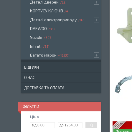
Деталі дверей
22
КОРПУСУ КЛЮЧІВ
4
Деталі електроприводу
87
DAEWOO
332
Suzuki
807
Infiniti
551
Багато марок
48537
ВІДГУКИ
О НАС
ДОСТАВКА ТА ОПЛАТА
ФІЛЬТРИ
Ціна
Топ про