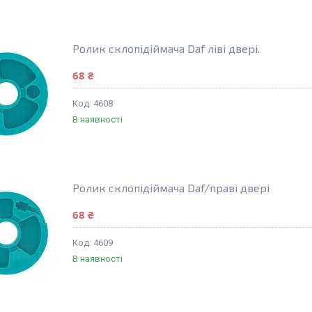
Ролик склопідіймача Daf ліві двері.
68 ₴
4608
В наявності
Ролик склопідіймача Daf/праві двері
68 ₴
4609
В наявності