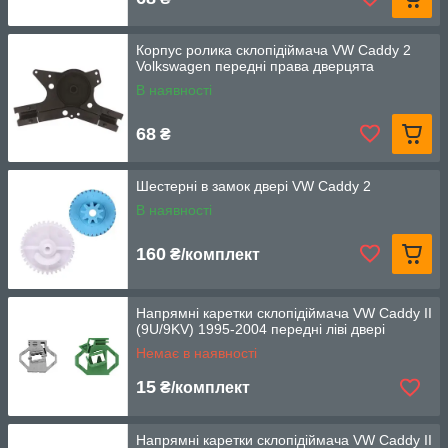
Корпус ролика склопідіймача VW Caddy 2
Volkswagen передні права дверцята
В наявності
68
₴
Шестерні в замок двері VW Caddy 2
В наявності
160
₴/комплект
Напрямні каретки склопідіймача VW Caddy II
(9U/9KV) 1995-2004 передні ліві двері
Немає в наявності
15
₴/комплект
Напрямні каретки склопідіймача VW Caddy II