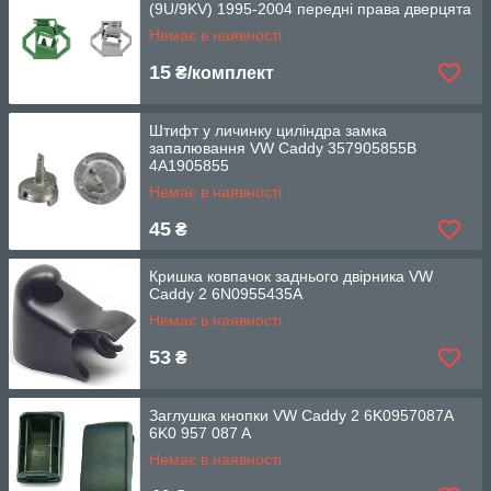
(9U/9KV) 1995-2004 передні права дверцята
Немає в наявності
15
₴/комплект
Штифт у личинку циліндра замка
запалювання VW Caddy 357905855B
4A1905855
Немає в наявності
45
₴
Кришка ковпачок заднього двірника VW
Caddy 2 6N0955435A
Немає в наявності
53
₴
Заглушка кнопки VW Caddy 2 6K0957087A
6K0 957 087 A
Немає в наявності